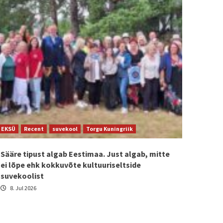
EKSÜ
Recent
suvekool
Torgu Kuningriik
Sääre tipust algab Eestimaa. Just algab, mitte
ei lõpe ehk kokkuvõte kultuuriseltside
suvekoolist
8. Jul 2026