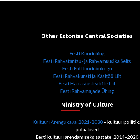
Other Estonian Central Societies
Eesti Kooriühing
Eesti Rahvatantsu- ja Rahvamuusika Selts
Eesti Folkloorinõukogu
Eesti Rahvakunsti ja Käsitöö Liit
Eesti Harrastusteatrite Liit
Eesti Rahvamajade Ühing
Ministry of Culture
Kultuuri Arengukava 2021-2030
– kultuuripoliitik
põhialused
Eesti kultuuri arendamiseks aastatel 2014–2020