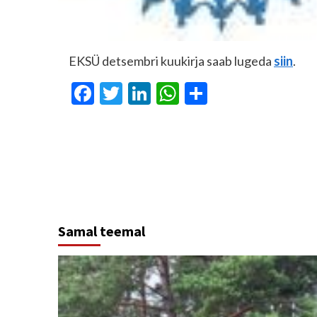
EKSÜ detsembri kuukirja saab lugeda
siin
.
Facebook
Twitter
LinkedIn
WhatsApp
Share
Continue
Reading
Samal teemal