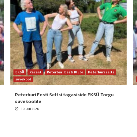
EKSÜ
Recent
Peterburi Eesti Klubi
Peterburi selts
suvekool
Peterburi Eesti Seltsi tagasiside EKSÜ Torgu
suvekoolile
10. Jul 2026