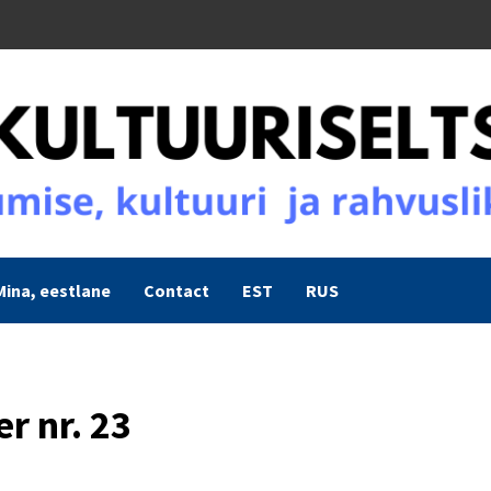
Mina, eestlane
Contact
EST
RUS
r nr. 23