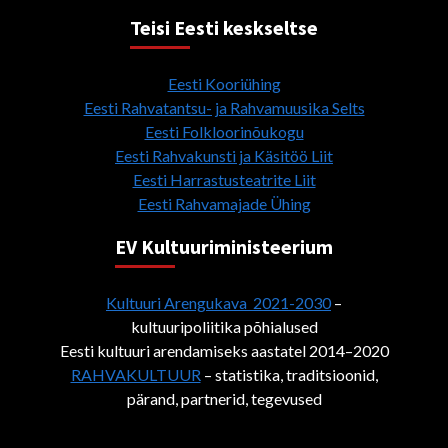
Teisi Eesti keskseltse
Eesti Kooriühing
Eesti Rahvatantsu- ja Rahvamuusika Selts
Eesti Folkloorinõukogu
Eesti Rahvakunsti ja Käsitöö Liit
Eesti Harrastusteatrite Liit
Eesti Rahvamajade Ühing
EV Kultuuriministeerium
Kultuuri Arengukava 2021-2030
–
kultuuripoliitika põhialused
Eesti kultuuri arendamiseks aastatel 2014–2020
RAHVAKULTUUR
– statistika, traditsioonid,
pärand, partnerid, tegevused