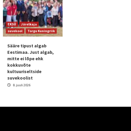
EKSÜ
Järelkaja
suvekool
Torgu Kuningriik
Sääre tipust algab
Eestimaa. Just algab,
mitte ei lõpe ehk
kokkuvõte
kultuuriseltside
suvekoolist
8. juuli 2026