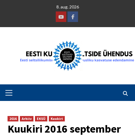
Skip
8. aug. 2026
to
content
Youtube
Facebook
Primary
Menu
2016
Arhiiv
EKSÜ
Kuukiri
Kuukiri 2016 september