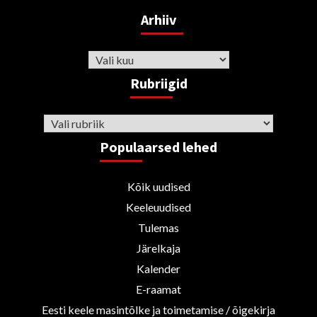
Arhiiv
Arhiiv
Rubriigid
Rubriigid
Populaarsed lehed
Kõik uudised
Keeleuudised
Tulemas
Järelkaja
Kalender
E-raamat
Eesti keele masintõlke ja toimetamise / õigekirja