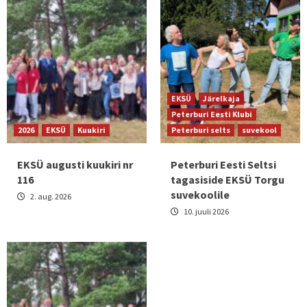
EKSÜ
Järelkaja
Peterburi Eesti Klubi
2026
EKSÜ
Kuukiri
Peterburi selts
suvekool
EKSÜ augusti kuukiri nr
Peterburi Eesti Seltsi
116
tagasiside EKSÜ Torgu
suvekoolile
2. aug. 2026
10. juuli 2026