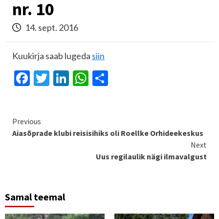
nr. 10
14. sept. 2016
Kuukirja saab lugeda
siin
Facebook
Twitter
LinkedIn
WhatsApp
Share
Continue
Previous
Aiasõprade klubi reisisihiks oli Roellke Orhideekeskus
Reading
Next
Uus regilaulik nägi ilmavalgust
Samal teemal