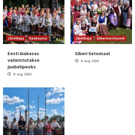
Järelkaja
Kaukaasia
Järelkaja
Siberieestlased
Eesti Aiakeses
Siberi Setomaal
valmistutakse
4. aug. 2026
juubelipeoks
8. aug. 2026