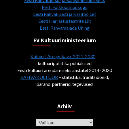
Eesti Rahvatantsu- ja Rahvamuusika Selts
Eesti Folkloorinõukogu
Eesti Rahvakunsti ja Käsitöö Liit
Eesti Harrastusteatrite Liit
Eesti Rahvamajade Ühing
EV Kultuuriministeerium
Kultuuri Arengukava 2021-2030
–
kultuuripoliitika põhialused
Eesti kultuuri arendamiseks aastatel 2014–2020
RAHVAKULTUUR
– statistika, traditsioonid,
pärand, partnerid, tegevused
Arhiiv
Arhiiv