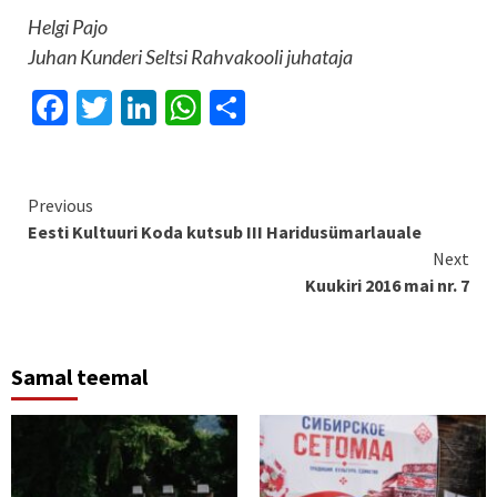
Helgi Pajo
Juhan Kunderi Seltsi Rahvakooli juhataja
Facebook
Twitter
LinkedIn
WhatsApp
Share
Continue
Previous
Eesti Kultuuri Koda kutsub III Haridusümarlauale
Reading
Next
Kuukiri 2016 mai nr. 7
Samal teemal