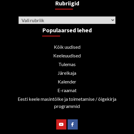
Rubriigid
Rubriigid
Populaarsed lehed
Kõik uudised
Keeleuudised
Tulemas
Järelkaja
Kalender
E-raamat
Eesti keele masintõlke ja toimetamise / õigekirja
programmid
Youtube
Facebook