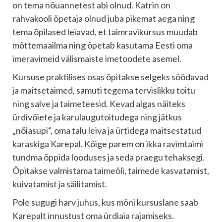
on tema nõuannetest abi olnud. Katrin on
rahvakooli õpetaja olnud juba pikemat aega ning
tema õpilased leiavad, et taimravikursus muudab
mõttemaailma ning õpetab kasutama Eesti oma
imeravimeid välismaiste imetoodete asemel.
Kursuse praktilises osas õpitakse selgeks söödavad
ja maitsetaimed, samuti tegema tervislikku toitu
ning salve ja taimeteesid. Kevad algas näiteks
ürdivõiete ja karulaugutoitudega ning jätkus
„nõiasupi“, oma talu leiva ja ürtidega maitsestatud
karaskiga Karepal. Kõige parem on ikka ravimtaimi
tundma õppida looduses ja seda praegu tehaksegi.
Õpitakse valmistama taimeõli, taimede kasvatamist,
kuivatamist ja säilitamist.
Pole sugugi harv juhus, kus mõni kursuslane saab
Karepalt innustust oma ürdiaia rajamiseks.