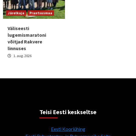
Järelkaja
Prantsusmaa
Väliseesti
lugemismaratoni
võitjad Rakvere
linnuses
1. aug. 2026
Teisi Eesti keskseltse
Eesti Kooriühing