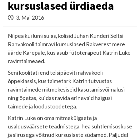
kursuslased ürdiaeda
3. Mai 2016
Niipea kui lumi sulas, kolisid Juhan Kunderi Seltsi
Rahvakooli taimravi kursuslased Rakverest mere
äärde Karepale, kus asub fütoterapeut Katrin Luke
ravimtaimeaed.
Seni koolitati end teisipäeviti rahvakooli
õppeklassis, kus taimetark Katrin tutvustas
ravimtaimede mitmekesiseid kasutamisvõimalusi
ning õpetas, kuidas ravida erinevaid haigusi
taimede ja loodustoodetega.
Katrin Luke on oma mitmekülgsete ja
usaldusväärsete teadmistega, hea suhtlemisoskuse
ja siirusega võitnud kursuslaste südamed. Paljudel