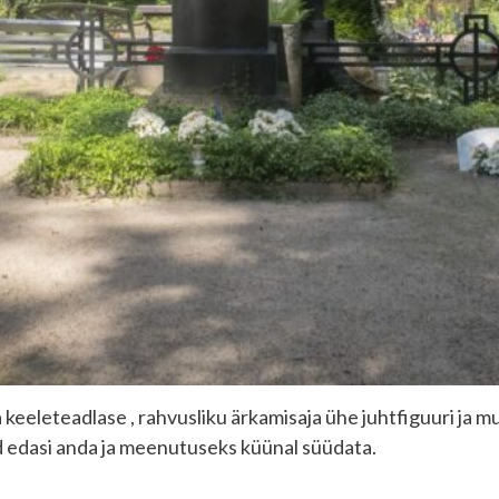
 ja keeleteadlase , rahvusliku ärkamisaja ühe juhtfiguuri j
d edasi anda ja meenutuseks küünal süüdata.