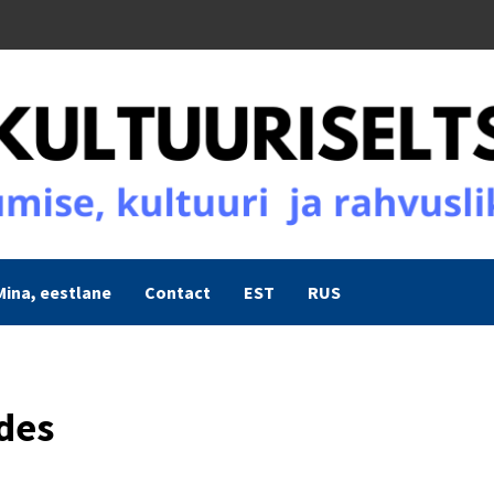
Mina, eestlane
Contact
EST
RUS
des