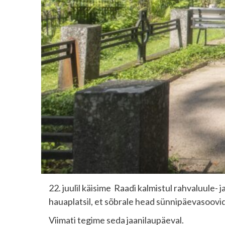
22. juulil käisime Raadi kalmistul rahvaluule-
hauaplatsil, et sõbrale head sünnipäevasoovi
Viimati tegime seda jaanilaupäeval.