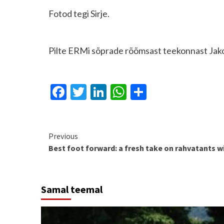
Fotod tegi Sirje.
Pilte ERMi sõprade rõõmsast teekonnast Jak
Facebook
Twitter
LinkedIn
WhatsApp
Share
Continue
Previous
Best foot forward: a fresh take on rahvatants w
Reading
Samal teemal