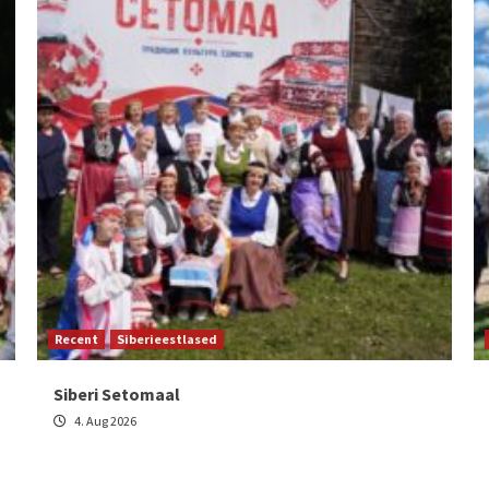
Recent
Siberieestlased
Siberi Setomaal
4. Aug 2026