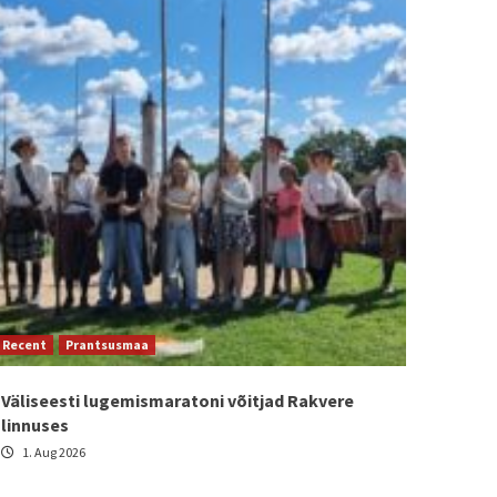
Recent
Prantsusmaa
Väliseesti lugemismaratoni võitjad Rakvere
linnuses
1. Aug 2026