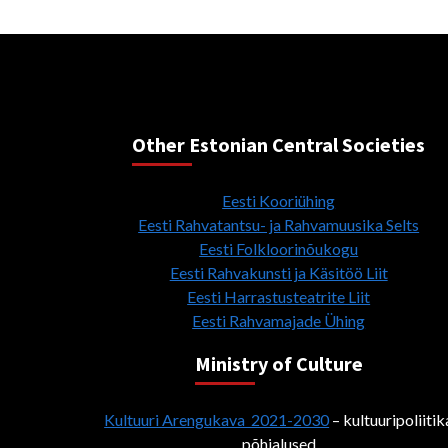
Other Estonian Central Societies
Eesti Kooriühing
Eesti Rahvatantsu- ja Rahvamuusika Selts
Eesti Folkloorinõukogu
Eesti Rahvakunsti ja Käsitöö Liit
Eesti Harrastusteatrite Liit
Eesti Rahvamajade Ühing
Ministry of Culture
Kultuuri Arengukava 2021-2030
– kultuuripoliitik
põhialused