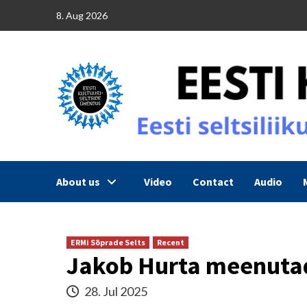
Skip
8. Aug 2026
to
content
About us
Video
Contact
Audio
ERMi Sõprade Selts
Recent
Jakob Hurta meenuta
28. Jul 2025