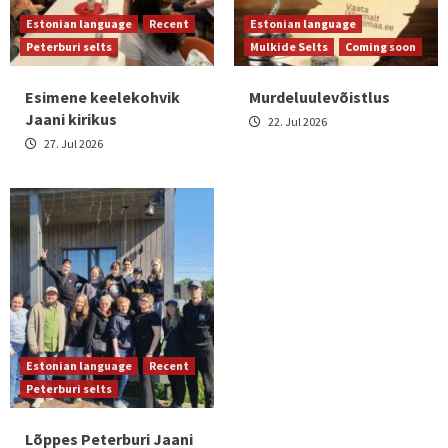
Estonian language
Recent
Estonian language
Peterburi selts
Mulkide Selts
Coming soon
Esimene keelekohvik
Murdeluulevõistlus
Jaani kirikus
22. Jul 2026
27. Jul 2026
Estonian language
Recent
Peterburi selts
Lõppes Peterburi Jaani