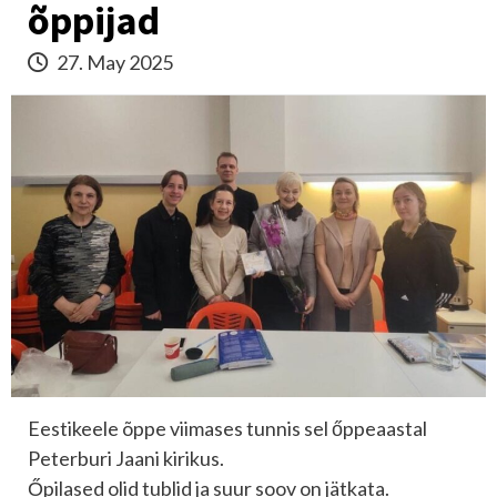
õppijad
27. May 2025
Eestikeele õppe viimases tunnis sel őppeaastal
Peterburi Jaani kirikus.
Őpilased olid tublid ja suur soov on jätkata.