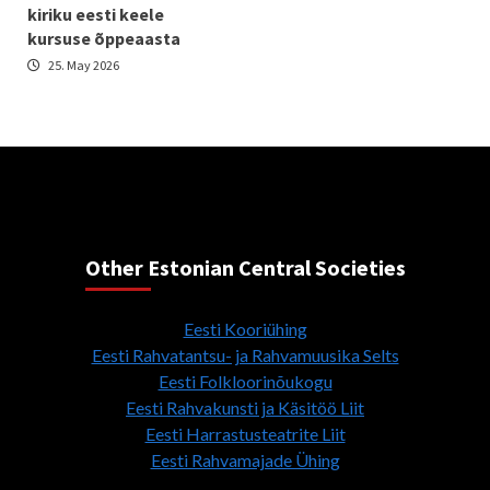
kiriku eesti keele
kursuse õppeaasta
25. May 2026
Other Estonian Central Societies
Eesti Kooriühing
Eesti Rahvatantsu- ja Rahvamuusika Selts
Eesti Folkloorinõukogu
Eesti Rahvakunsti ja Käsitöö Liit
Eesti Harrastusteatrite Liit
Eesti Rahvamajade Ühing