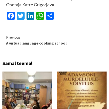
Õpetaja Katre Grigorjeva
Facebook
Twitter
LinkedIn
WhatsApp
Share
Continue
Previous
A virtual language cooking school
Reading
Samal teemal