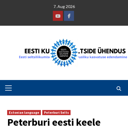
Skip
7. Aug 2026
to
content
Youtube
Facebook
Primary
Menu
Estonian language
Peterburi Selts
Peterburi eesti keele