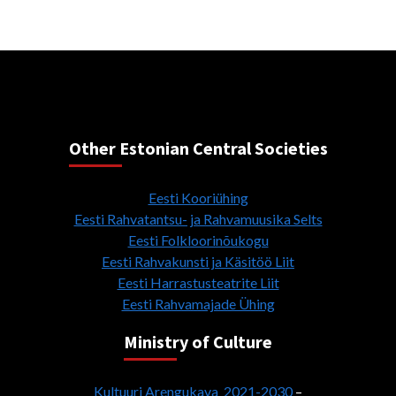
Other Estonian Central Societies
Eesti Kooriühing
Eesti Rahvatantsu- ja Rahvamuusika Selts
Eesti Folkloorinõukogu
Eesti Rahvakunsti ja Käsitöö Liit
Eesti Harrastusteatrite Liit
Eesti Rahvamajade Ühing
Ministry of Culture
Kultuuri Arengukava 2021-2030
–