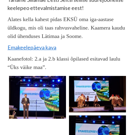
keelepeo ettevalmistamise eest!
Alates kella kahest pidas EKSÜ oma iga-aastase
üldkogu, mis oli taas rahvusvaheline. Kaamera kaudu
olid ühenduses Lätimaa ja Soome.
Emakeelepäeva kava
Kaanefotol: 2.a ja 2.b klassi õpilased esitavad laulu
“Üks väike maa”.