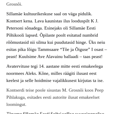
Grosnõi.
Sillamäe kultuurikeskuse saal on väga pidulik.
Kontsert kena. Lava kaunistas ilus looduspilt K J.
Petersoni sõnadega. Esinejaks oli Sillamäe Eesti
Põhikooli lapsed. Õpilaste poolt esitatud numbrid
rõõmustasid nii silma kui puudutasid hinge. Üks neiu
esitas pika lõigu Tammsaare “Tõe ja Õiguse” I osast –
peast! Kuulsime Ave Alavainu ballaadi – taas peast!
Avatervituse tegi 14. aastane mitte eesti emakeelega
noormees Aleks. Kõne, milles räägiti ilusast eest
keelest ja selle hoidmise vajalikkusest kirjutas ta ise.
Kontserdi teise poole sisustas M. Grosnõi koos Peep
Pihlakuga, esitades eesti autorite ilusat emakeelset
loomingut.
Täname Sillamäe Eesti Seltsi sellise suurejoonelise