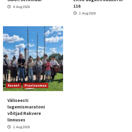
116
4. Aug 2026
2. Aug 2026
Recent
Prantsusmaa
Väliseesti
lugemismaratoni
võitjad Rakvere
linnuses
1. Aug 2026