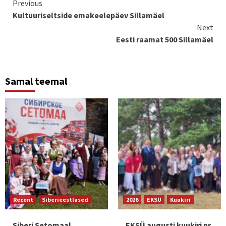
Continue
Previous
Kultuuriseltside emakeelepäev Sillamäel
Reading
Next
Eesti raamat 500 Sillamäel
Samal teemal
Recent
Siberieestlased
2026
EKSÜ
Kuukiri
Siberi Setomaal
EKSÜ augusti kuukiri nr