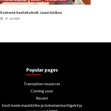
Esimene keelekohvik Jaani kirikus
27. Jul 2026
Popular pages
Translation resources
Coming soon
Recent
Eesti keele masintõlke ja toimetamise/õigekirja