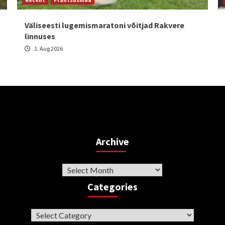
Väliseesti lugemismaratoni võitjad Rakvere
linnuses
1. Aug 2026
Archive
Archive
Categories
Categories