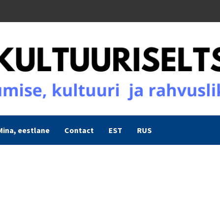
Mina, eestlane
Contact
EST
RUS