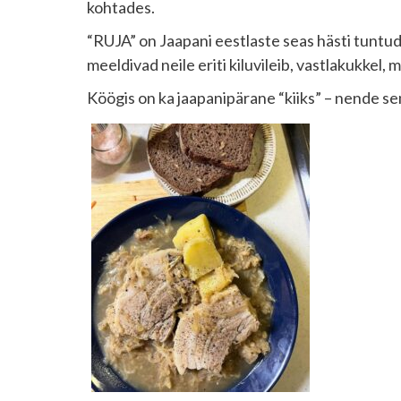
kohtades.
“RUJA” on Jaapani eestlaste seas hästi tuntud,
meeldivad neile eriti kiluvileib, vastlakukkel, 
Köögis on ka jaapanipärane “kiiks” – nende sem