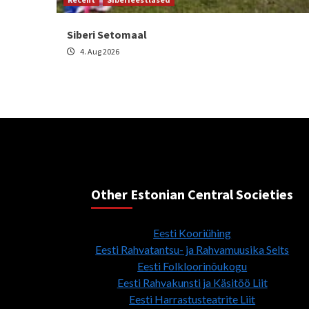
Siberi Setomaal
4. Aug 2026
Other Estonian Central Societies
Eesti Kooriühing
Eesti Rahvatantsu- ja Rahvamuusika Selts
Eesti Folkloorinõukogu
Eesti Rahvakunsti ja Käsitöö Liit
Eesti Harrastusteatrite Liit