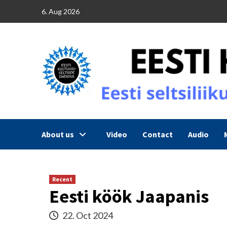
Skip
6. Aug 2026
to
content
About us
Video
Contact
Audio
Recent
Eesti köök Jaapanis
22. Oct 2024