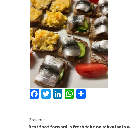
Facebook
Twitter
LinkedIn
WhatsApp
Share
Continue
Previous
Best foot forward: a fresh take on rahvatants w
Reading