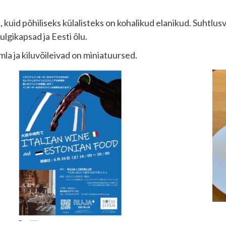
 kuid põhiliseks külalisteks on kohalikud elanikud. Suhtlu
mulgikapsad ja Eesti õlu.
la ja kiluvõileivad on miniatuursed.