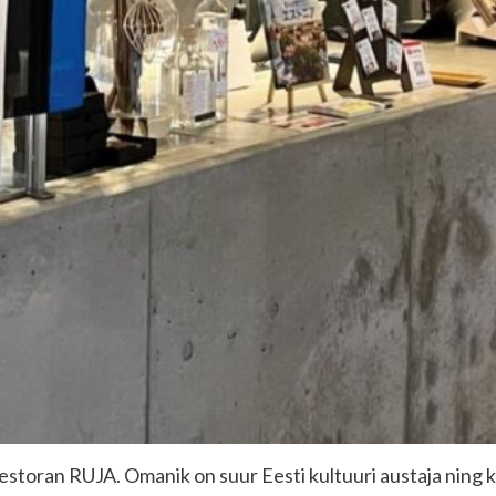
estoran RUJA. Omanik on suur Eesti kultuuri austaja ning kä