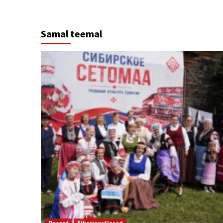
Samal teemal
Recent
Siberieestlased