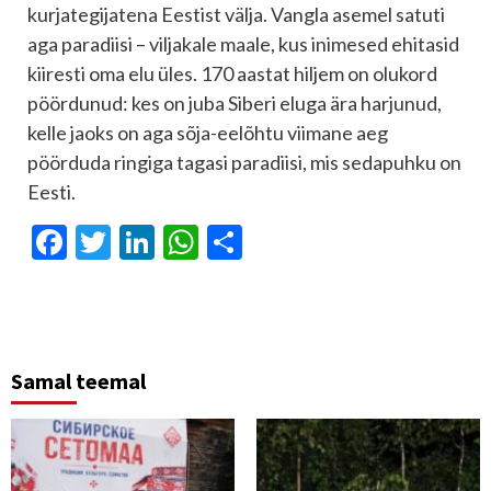
kurjategijatena Eestist välja. Vangla asemel satuti
aga paradiisi – viljakale maale, kus inimesed ehitasid
kiiresti oma elu üles. 170 aastat hiljem on olukord
pöördunud: kes on juba Siberi eluga ära harjunud,
kelle jaoks on aga sõja-eelõhtu viimane aeg
pöörduda ringiga tagasi paradiisi, mis sedapuhku on
Eesti.
Facebook
Twitter
LinkedIn
WhatsApp
Share
Samal teemal