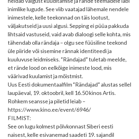
heidab valgust küüditamise ja rände teemadele läbi
inimlike lugude. See viib vaatajad lähemale nendele
inimestele, kelle teekonnad on täis lootust,
väljakutseid ja uusi algusi. Sepping ei püüa pakkuda
lihtsaid vastuseid, vaid avab dialoogi selle kohta, mis
tähendab olla rändaja – olgu see füüsiline teekond
üle piiride või sisemine rännak identiteedi ja
kuuluvuse leidmiseks. “Rändajad” tuletab meelde,
et rände lood on eelkõige inimeste lood, mis
väärivad kuulamist ja mõistmist.
Uus Eesti dokumentaalfilm “Rändajad” alustas sellel
laupäeval, 19. oktoobril, kell 16.50 kinos Artis.
Rohkem seansse ja piletid leiab –
https://www.kino.ee/event/6946/
FILMIST:
See on lugu kolmest põlvkonnast Siberi eesti
naisest, kelle esivanemad saadeti 19. sajandil