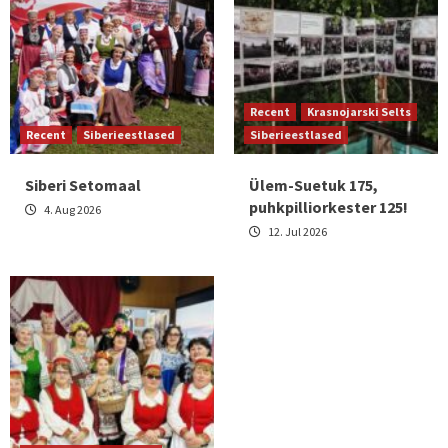
Recent
Krasnojarski Selts
Recent
Siberieestlased
Siberieestlased
Siberi Setomaal
Ülem-Suetuk 175,
puhkpilliorkester 125!
4. Aug 2026
12. Jul 2026