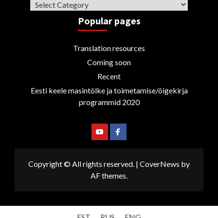
Categories
Popular pages
Translation resources
Coming soon
Recent
Eesti keele masintõlke ja toimetamise/õigekirja
programmid 2020
Youtube
Facebook
Copyright © All rights reserved.
|
CoverNews
by
AF themes.
EST
RUS
ENG