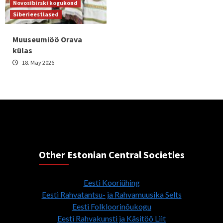
Novosibirski kogukond
Siberieestlased
Muuseumiöö Orava
külas
18. May 2026
Other Estonian Central Societies
Eesti Kooriühing
Eesti Rahvatantsu- ja Rahvamuusika Selts
Eesti Folkloorinõukogu
Eesti Rahvakunsti ja Käsitöö Liit