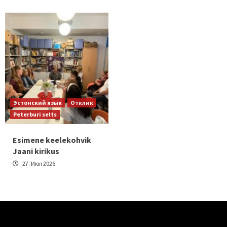
Эстонский язык
Отклик
Peterburi selts
Esimene keelekohvik
Jaani kirikus
27. Июл 2026