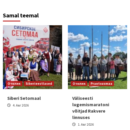
Samal teemal
Отклик
Siberieestlased
Отклик
Prantsusmaa
Siberi Setomaal
Väliseesti
lugemismaratoni
4. Авг 2026
võitjad Rakvere
linnuses
1. Авг 2026