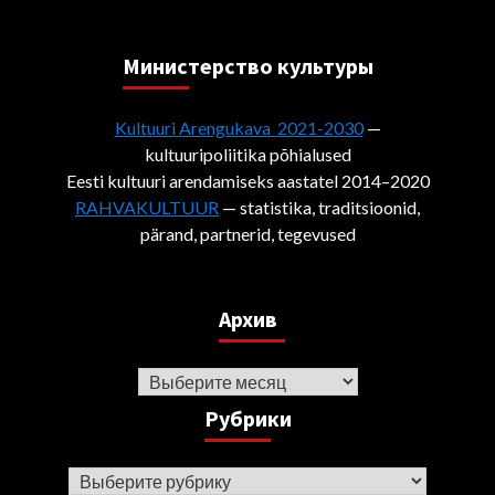
Министерствo культуры
Kultuuri Arengukava 2021-2030
—
kultuuripoliitika põhialused
Eesti kultuuri arendamiseks aastatel 2014–2020
RAHVAKULTUUR
— statistika, traditsioonid,
pärand, partnerid, tegevused
Архив
Архив
Рубрики
Рубрики