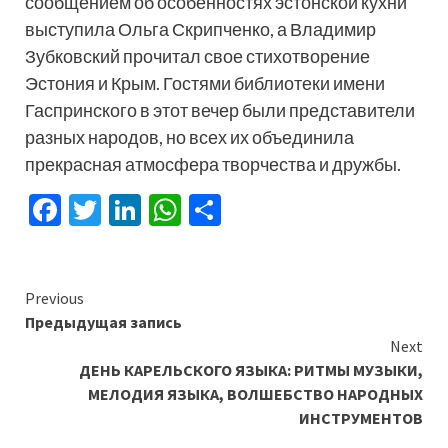
сообщением об особенностях эстонской кухни
выступила Ольга Скрипченко, а Владимир
Зубковский прочитал свое стихотворение
Эстония и Крым. Гостями библиотеки имени
Гаспринского в этот вечер были представители
разных народов, но всех их объединила
прекрасная атмосфера творчества и дружбы.
Facebook
Twitter
LinkedIn
WhatsApp
Отправить
Continue
Previous
Предыдущая запись
Reading
Next
ДЕНЬ КАРЕЛЬСКОГО ЯЗЫКА: РИТМЫ МУЗЫКИ,
МЕЛОДИЯ ЯЗЫКА, ВОЛШЕБСТВО НАРОДНЫХ
ИНСТРУМЕНТОВ