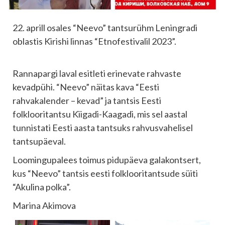
22. aprill osales “Neevo” tantsurühm Leningradi
oblastis Kirishi linnas “Etnofestivalil 2023”.
Rannapargi laval esitleti erinevate rahvaste
kevadpühi. “Neevo” näitas kava “Eesti
rahvakalender – kevad” ja tantsis Eesti
folklooritantsu Kiigadi-Kaagadi, mis sel aastal
tunnistati Eesti aasta tantsuks rahvusvahelisel
tantsupäeval.
Loomingupalees toimus pidupäeva galakontsert,
kus “Neevo” tantsis eesti folklooritantsude süiti
“Akulina polka”.
Marina Akimova