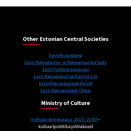
Other Estonian Central Societies
Eesti Kooriühing
Eesti Rahvatantsu- ja Rahvamuusika Selts
Eesti Folkloorinõukogu
Eesti Rahvakunsti ja Käsitöö Liit
Eesti Harrastusteatrite Liit
Eesti Rahvamajade Ühing
Ministry of Culture
Kultuuri Arengukava 2021-2030
–
kultuuripoliitika põhialused