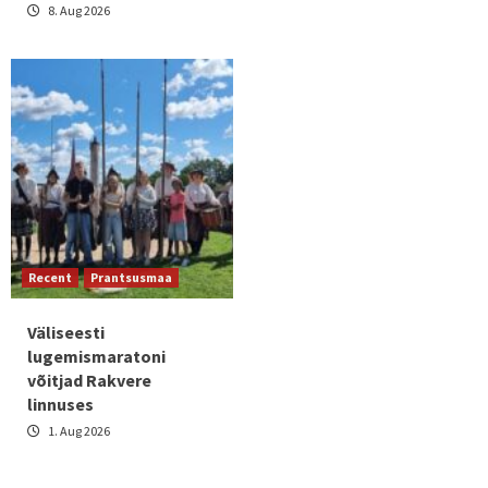
8. Aug 2026
Recent
Prantsusmaa
Väliseesti
lugemismaratoni
võitjad Rakvere
linnuses
1. Aug 2026