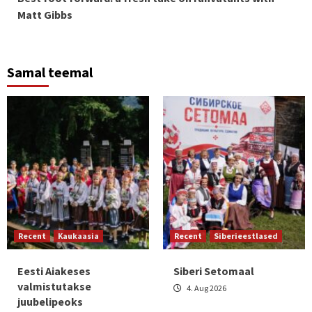
Reading
Matt Gibbs
Samal teemal
Recent
Kaukaasia
Recent
Siberieestlased
Eesti Aiakeses
Siberi Setomaal
valmistutakse
4. Aug 2026
juubelipeoks