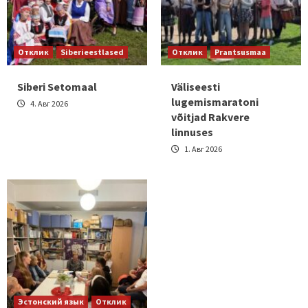
Отклик
Siberieestlased
Отклик
Prantsusmaa
Siberi Setomaal
Väliseesti
lugemismaratoni
4. Авг 2026
võitjad Rakvere
linnuses
1. Авг 2026
Эстонский язык
Отклик