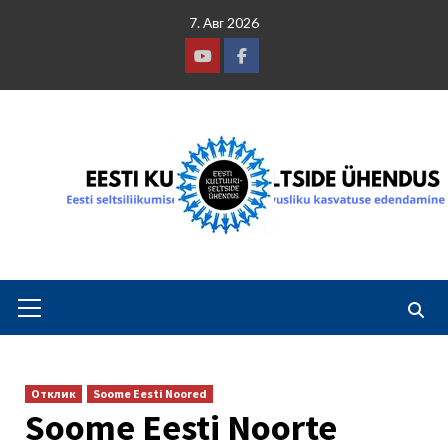
Skip
7. Авг 2026
to
content
Youtube
Facebook
Primary
Menu
Отклик
Soome Eesti Noored
Soome Eesti Noorte