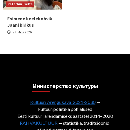
Peterburi selts
Esimene keelekohvik
Jaani kirikus
27. Июл 2026
Министерствo культуры
Kultuuri Arengukava 2021-2030
—
kultuuripoliitika põhialused
Eesti kultuuri arendamiseks aastatel 2014–2020
RAHVAKULTUUR
— statistika, traditsioonid,
pärand, partnerid, tegevused