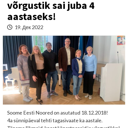
võrgustik sai juba 4
aastaseks!
19. Дек 2022
Soome Eesti Noored
on asutatud 18.12.2018!
4a sünnipäeval tehti tagasivaate ka aastale.
Täname liikmeid, koostööpartnereid ja võrgustikke!