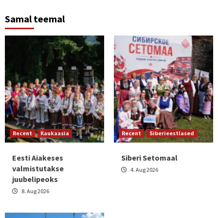
Samal teemal
Recent
Kaukaasia
Recent
Siberieestlased
Eesti Aiakeses
Siberi Setomaal
valmistutakse
4. Aug 2026
juubelipeoks
8. Aug 2026