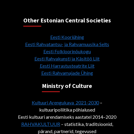
Other Estonian Central Societies
Eesti Kooriühing
Eesti Rahvatantsu- ja Rahvamuusika Selts
Eesti Folkloorinõukogu
Eesti Rahvakunsti ja Käsitöö Liit
Eesti Harrastusteatrite Liit
Eesti Rahvamajade Ühing
Ministry of Culture
Kultuuri Arengukava 2021-2030
–
kultuuripoliitika põhialused
Eesti kultuuri arendamiseks aastatel 2014–2020
RAHVAKULTUUR
– statistika, traditsioonid,
pärand, partnerid, tegevused