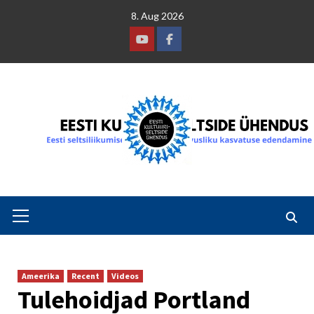
Skip
8. Aug 2026
to
content
Youtube
Facebook
Primary
Menu
Ameerika
Recent
Videos
Tulehoidjad Portland