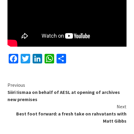
Facebook
Twitter
LinkedIn
WhatsApp
Share
Continue
Previous
Siiri Iismaa on behalf of AESL at opening of archives
Reading
new premises
Next
Best foot forward: a fresh take on rahvatants with
Matt Gibbs