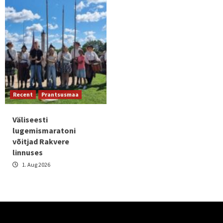
Recent
Prantsusmaa
Väliseesti
lugemismaratoni
võitjad Rakvere
linnuses
1. Aug 2026