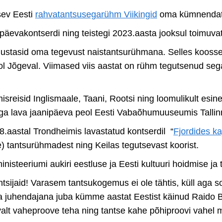
sev Eesti
rahvatantsusegarühm Viikingid
oma kümnendat 
päevakontserdi ning teistegi 2023.aasta jooksul toimuva
lustasid oma tegevust naistantsurühmana. Selles koosse
eol Jõgeval. Viimased viis aastat on rühm tegutsenud s
isid Inglismaale, Taani, Rootsi ning loomulikult esinem
idega lava jaanipäeva peol Eesti Vabaõhumuuseumis Talli
.aastal Trondheimis lavastatud kontserdil “
Fjordides ka
e) tantsurühmadest ning Keilas tegutsevast koorist.
ministeeriumi aukiri eestluse ja Eesti kultuuri hoidmise j
antsijaid! Varasem tantsukogemus ei ole tähtis, küll aga
 juhendajana juba kümme aastat Eestist käinud Raido Be
svalt vaheproove teha ning tantse kahe põhiproovi vahel m