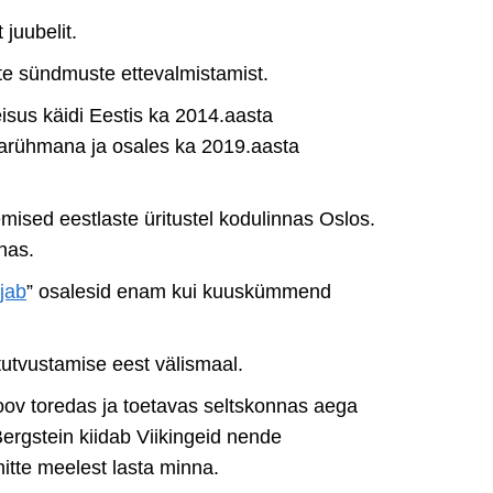
juubelit.
te sündmuste ettevalmistamist.
isus käidi Eestis ka 2014.aasta
egarühmana ja osales ka 2019.aasta
ised eestlaste üritustel kodulinnas Oslos.
nnas.
jab
” osalesid enam kui kuuskümmend
a tutvustamise eest välismaal.
 soov toredas ja toetavas seltskonnas aega
rgstein kiidab Viikingeid nende
itte meelest lasta minna.