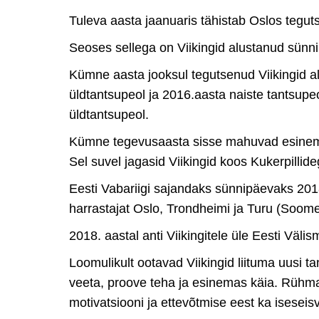
Tuleva aasta jaanuaris tähistab Oslos tegut
Seoses sellega on Viikingid alustanud sünni
Kümne aasta jooksul tegutsenud Viikingid a
üldtantsupeol ja 2016.aasta naiste tantsup
üldtantsupeol.
Kümne tegevusaasta sisse mahuvad esinemisre
Sel suvel jagasid Viikingid koos Kukerpill
Eesti Vabariigi sajandaks sünnipäevaks 2018
harrastajat Oslo, Trondheimi ja Turu (Soom
2018. aastal anti Viikingitele üle Eesti Välis
Loomulikult ootavad Viikingid liituma uusi t
veeta, proove teha ja esinemas käia. Rühma
motivatsiooni ja ettevõtmise eest ka isesei