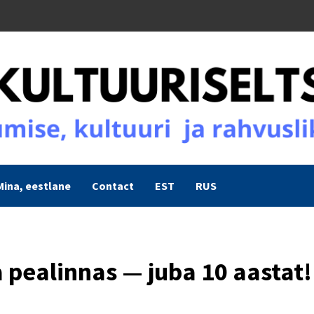
Mina, eestlane
Contact
EST
RUS
 pealinnas — juba 10 aastat!