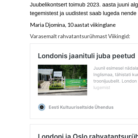
Juubelikontsert toimub 2023. aasta juuni a
tegemistest ja uudistest saab lugeda nende 
Maria Djomina, 10 aastat viikinglane
Varasemalt rahvatantsurühmast Viikingid: