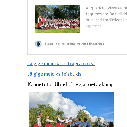
Jälgige meid ka instragrammis!
Jälgige meid ka feisbukis!
Kaanefotol: Ühtehoidev ja toetav kamp