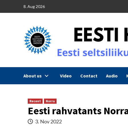
Skip
8. Aug 2026
to
content
About us
Video
Contact
Audio
Recent
Norra
Eesti rahvatants Norra
3. Nov 2022