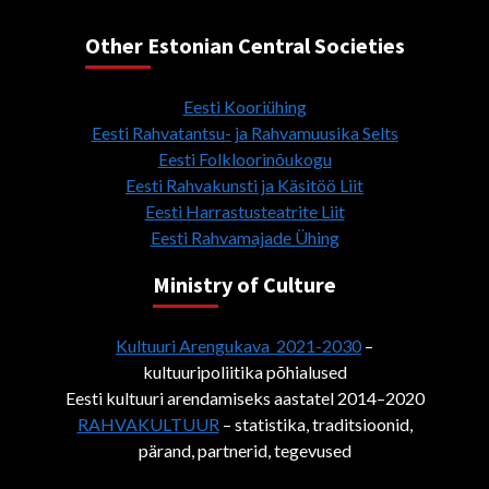
Other Estonian Central Societies
Eesti Kooriühing
Eesti Rahvatantsu- ja Rahvamuusika Selts
Eesti Folkloorinõukogu
Eesti Rahvakunsti ja Käsitöö Liit
Eesti Harrastusteatrite Liit
Eesti Rahvamajade Ühing
Ministry of Culture
Kultuuri Arengukava 2021-2030
–
kultuuripoliitika põhialused
Eesti kultuuri arendamiseks aastatel 2014–2020
RAHVAKULTUUR
– statistika, traditsioonid,
pärand, partnerid, tegevused