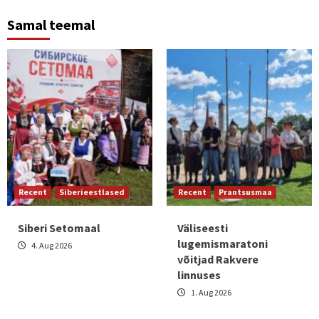
Samal teemal
Recent
Siberieestlased
Recent
Prantsusmaa
Siberi Setomaal
Väliseesti
lugemismaratoni
4. Aug 2026
võitjad Rakvere
linnuses
1. Aug 2026