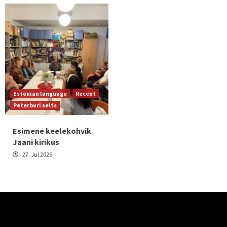
Estonian language
Recent
Peterburi selts
Esimene keelekohvik
Jaani kirikus
27. Jul 2026