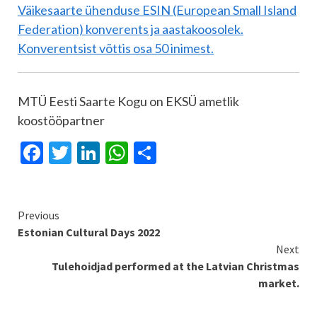
Väikesaarte ühenduse ESIN (European Small Island
Federation) konverents ja aastakoosolek.
Konverentsist võttis osa 50 inimest.
MTÜ Eesti Saarte Kogu on EKSÜ ametlik
koostööpartner
Facebook
Twitter
LinkedIn
WhatsApp
Share
Continue
Previous
Estonian Cultural Days 2022
Reading
Next
Tulehoidjad performed at the Latvian Christmas
market.