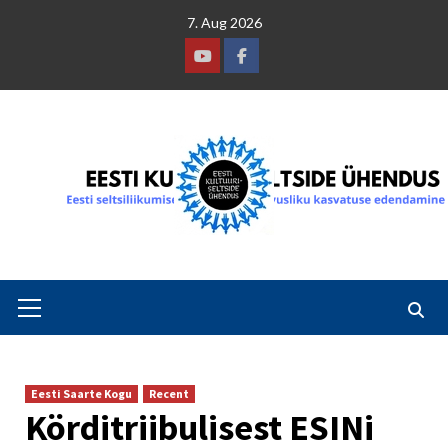
Skip
7. Aug 2026
to
content
Youtube
Facebook
Primary
Menu
Eesti Saarte Kogu
Recent
Körditriibulisest ESINi