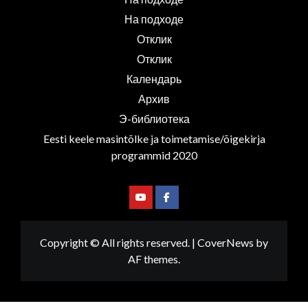
На подходе
Отклик
Отклик
Календарь
Архив
Э-библиотека
Eesti keele masintõlke ja toimetamise/õigekirja
programmid 2020
Youtube
Facebook
Copyright © All rights reserved.
|
CoverNews
by
AF themes.