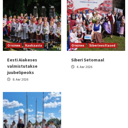
Отклик
Kaukaasia
Отклик
Siberieestlased
Eesti Aiakeses
Siberi Setomaal
valmistutakse
4. Авг 2026
juubelipeoks
8. Авг 2026