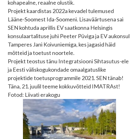
kohapealne, reaalne olustik.
Projekt kaardistas 2022a kevadel tulemused
Lääne-Soomest Ida-Soomeni. Lisaväärtusena sai
SEN kohtuda aprillis EV saatkonna Helsingis
konsulaartalituse juhi Peeter Püviga ja EV aukonsul
Tamperes Jani Koivuniemiga, kes jagasid häid
mõtteid ja toetust noortele.
Projekt teostus tänu
Integratsiooni Sihtasutus
-ele
ja Eesti väliskogukondade omaalgatuslike
projektide toetusprogrammile 2021. SEN tänab!
Täna, 21. juulil teeme kokkuvõtteid IMATRAst!
Fotod: Liivati erakogu