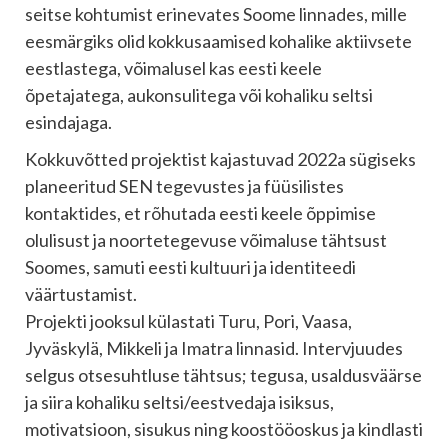
seitse kohtumist erinevates Soome linnades, mille
eesmärgiks olid kokkusaamised kohalike aktiivsete
eestlastega, võimalusel kas eesti keele
õpetajatega, aukonsulitega või kohaliku seltsi
esindajaga.
Kokkuvõtted projektist kajastuvad 2022a sügiseks
planeeritud SEN tegevustes ja füüsilistes
kontaktides, et rõhutada eesti keele õppimise
olulisust ja noortetegevuse võimaluse tähtsust
Soomes, samuti eesti kultuuri ja identiteedi
väärtustamist.
Projekti jooksul külastati Turu, Pori, Vaasa,
Jyväskylä, Mikkeli ja Imatra linnasid. Intervjuudes
selgus otsesuhtluse tähtsus; tegusa, usaldusväärse
ja siira kohaliku seltsi/eestvedaja isiksus,
motivatsioon, sisukus ning koostööoskus ja kindlasti