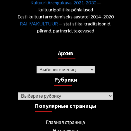
Kultuuri Arengukava 2021-2030
—
kultuuripoliitika põhialused
Eesti kultuuri arendamiseks aastatel 2014–2020
RAHVAKULTUUR
— statistika, traditsioonid,
pärand, partnerid, tegevused
Архив
Архив
Рубрики
Рубрики
Популярные страницы
Главная страница
На подходе