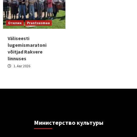
Отклик
Prantsusmaa
Väliseesti
lugemismaratoni
võitjad Rakvere
linnuses
1. Авг 2026
Министерствo культуры