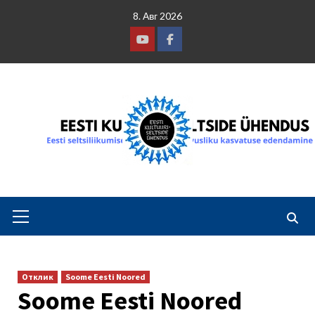
Skip
8. Авг 2026
to
content
Youtube
Facebook
Primary
Menu
Отклик
Soome Eesti Noored
Soome Eesti Noored