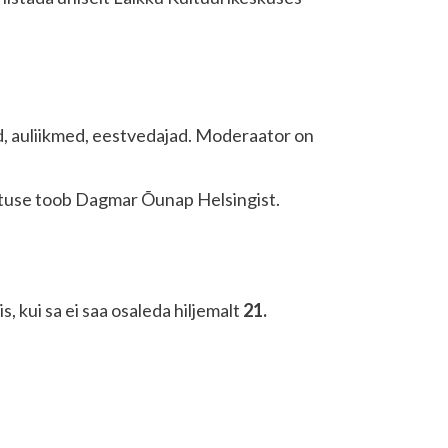
d, auliikmed, eestvedajad. Moderaator on
vituse toob Dagmar Õunap Helsingist.
, kui sa ei saa osaleda hiljemalt
21.