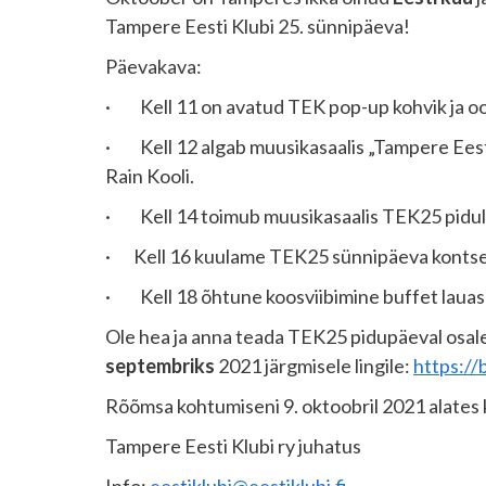
Tampere Eesti Klubi 25. sünnipäeva!
Päevakava:
· Kell 11 on avatud TEK pop-up kohvik ja oo
· Kell 12 algab muusikasaalis „Tampere Eesti
Rain Kooli.
· Kell 14 toimub muusikasaalis TEK25 pidulik
· Kell 16 kuulame TEK25 sünnipäeva kontsert
· Kell 18 õhtune koosviibimine buffet lauas
Ole hea ja anna teada TEK25 pidupäeval osalemis
septembriks
2021 järgmisele lingile:
https://
Rõõmsa kohtumiseni 9. oktoobril 2021 alates 
Tampere Eesti Klubi ry juhatus