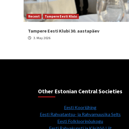
Recent
Tampere Eesti Klubi
Tampere Eesti Klubi 30. aastapäev
3. May 2026
Other Estonian Central Societies
Eesti Kooriühing
Eesti Rahvatantsu- ja Rahvamuusika Selts
Eesti Folkloorinõukogu
Eesti Rahvakunsti ja Käsitöö Liit