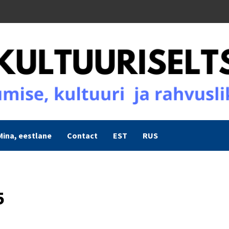
Mina, eestlane
Contact
EST
RUS
5