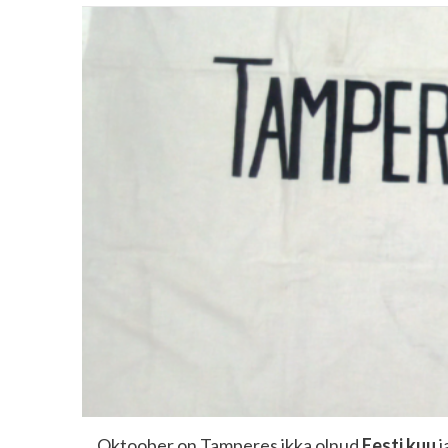
Oktoober on Tamperes ikka olnud
Eesti kuu
j