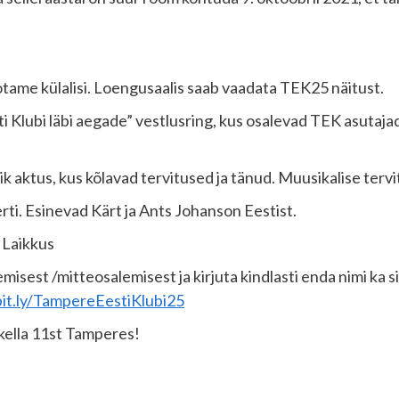
tame külalisi. Loengusaalis saab vaadata TEK25 näitust.
 Klubi läbi aegade” vestlusring, kus osalevad TEK asutaja
 aktus, kus kõlavad tervitused ja tänud. Muusikalise ter
i. Esinevad Kärt ja Ants Johanson Eestist.
 Laikkus
est /mitteosalemisest ja kirjuta kindlasti enda nimi ka siis
bit.ly/TampereEestiKlubi25
kella 11st Tamperes!