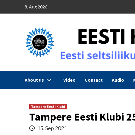
Skip
8. Aug 2026
to
content
About us
Video
Contact
Audio
Tampere Eesti Klubi
Tampere Eesti Klubi 2
15. Sep 2021