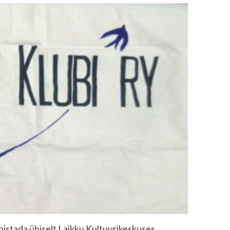
tähistada ühiselt Laikku Kultuurikeskuses