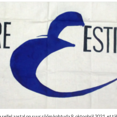
a sellel aastal on suur rõõm kohtuda 9. oktoobril 2021, et 