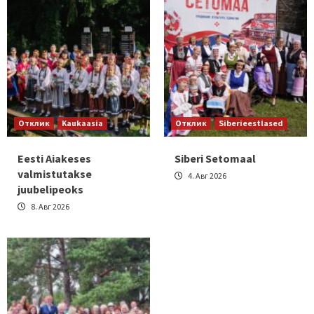
Отклик
Kaukaasia
Отклик
Siberieestlased
Eesti Aiakeses
Siberi Setomaal
valmistutakse
4. Авг 2026
juubelipeoks
8. Авг 2026