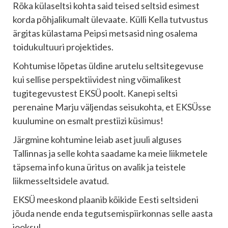
Rõka külaseltsi kohta said teised seltsid esimest
korda põhjalikumalt ülevaate. Külli Kella tutvustus
ärgitas külastama Peipsi metsasid ning osalema
toidukultuuri projektides.
Kohtumise lõpetas üldine arutelu seltsitegevuse
kui sellise perspektiividest ning võimalikest
tugitegevustest EKSÜ poolt. Kanepi seltsi
perenaine Marju väljendas seisukohta, et EKSÜsse
kuulumine on esmalt prestiizi küsimus!
Järgmine kohtumine leiab aset juuli alguses
Tallinnas ja selle kohta saadame ka meie liikmetele
täpsema info kuna üritus on avalik ja teistele
liikmesseltsidele avatud.
EKSÜ meeskond plaanib kõikide Eesti seltsideni
jõuda nende enda tegutsemispiirkonnas selle aasta
jooksul.