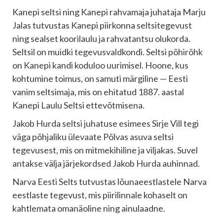
Kanepi seltsi ning Kanepi rahvamaja juhataja Marju
Jalas tutvustas Kanepi piirkonna seltsitegevust
ning sealset koorilaulu ja rahvatantsu olukorda.
Seltsil on muidki tegevusvaldkondi. Seltsi põhirõhk
on Kanepi kandi koduloo uurimisel. Hoone, kus
kohtumine toimus, on samuti märgiline — Eesti
vanim seltsimaja, mis on ehitatud 1887. aastal
Kanepi Laulu Seltsi ettevõtmisena.
Jakob Hurda seltsi juhatuse esimees Sirje Vill tegi
väga põhjaliku ülevaate Põlvas asuva seltsi
tegevusest, mis on mitmekihiline ja viljakas. Suvel
antakse välja järjekordsed Jakob Hurda auhinnad.
Narva Eesti Selts tutvustas lõunaeestlastele Narva
eestlaste tegevust, mis piirilinnale kohaselt on
kahtlemata omanäoline ning ainulaadne.