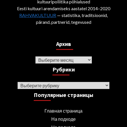
kultuuripoliitika põhialused
Eesti kultuuri arendamiseks aastatel 2014–2020
RAHVAKULTUUR
— statistika, traditsioonid,
pärand, partnerid, tegevused
Архив
Архив
Рубрики
Рубрики
Популярные страницы
Главная страница
На подходе