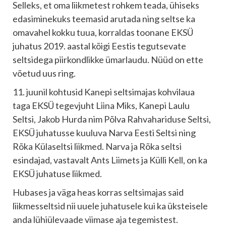
Selleks, et oma liikmetest rohkem teada, ühiseks
edasiminekuks teemasid arutada ning seltse ka
omavahel kokku tuua, korraldas toonane EKSÜ
juhatus 2019. aastal kõigi Eestis tegutsevate
seltsidega piirkondlikke ümarlaudu. Nüüd on ette
võetud uus ring.
11. juunil kohtusid Kanepi seltsimajas kohvilaua
taga EKSÜ tegevjuht Liina Miks, Kanepi Laulu
Seltsi, Jakob Hurda nim Põlva Rahvahariduse Seltsi,
EKSÜ juhatusse kuuluva Narva Eesti Seltsi ning
Rõka Külaseltsi liikmed. Narva ja Rõka seltsi
esindajad, vastavalt Ants Liimets ja Külli Kell, on ka
EKSÜ juhatuse liikmed.
Hubases ja väga heas korras seltsimajas said
liikmesseltsid nii uuele juhatusele kui ka üksteisele
anda lühiülevaade viimase aja tegemistest.