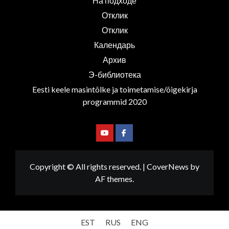
На подходе
Отклик
Отклик
Календарь
Архив
Э-библиотека
Eesti keele masintõlke ja toimetamise/õigekirja
programmid 2020
Youtube
Facebook
Copyright © All rights reserved.
|
CoverNews
by
AF themes.
EST
RUS
ENG