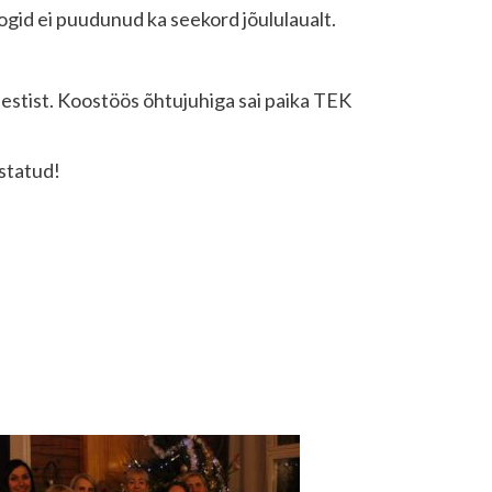
gid ei puudunud ka seekord jõululaualt.
estist. Koostöös õhtujuhiga sai paika TEK
ustatud!