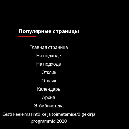
Популярные страницы
Главная страница
На подходе
На подходе
Отклик
Отклик
Календарь
Архив
Э-библиотека
Eesti keele masintõlke ja toimetamise/õigekirja
programmid 2020