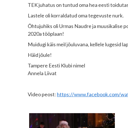
TEK juhatus on tuntud oma hea eesti toidutas
Lastele oli korraldatud oma tegevuste nurk.
Õhtujuhiks oli Urmas Naudre ja muusikalise p
2020a tööplaan!
Muidugi käis meil jõuluvana, kellele lugesid la
Häid jõule!
Tampere Eesti Klubi nimel
Annela Liivat
Video peost:
https://www.facebook.com/w