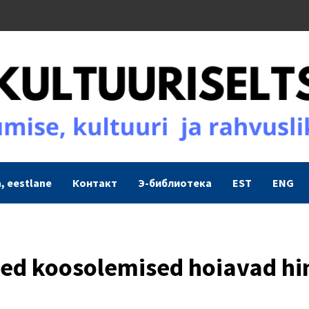
, eestlane
Контакт
Э-библиотека
EST
ENG
sed koosolemised hoiavad hi