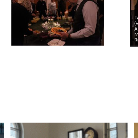
T
(
A
M
R
ь