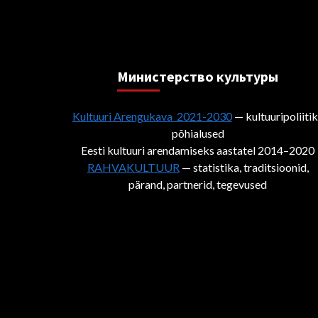
Министерствo культуры
Kultuuri Arengukava 2021-2030
— kultuuripoliiti
põhialused
Eesti kultuuri arendamiseks aastatel 2014–2020
RAHVAKULTUUR
— statistika, traditsioonid,
pärand, partnerid, tegevused