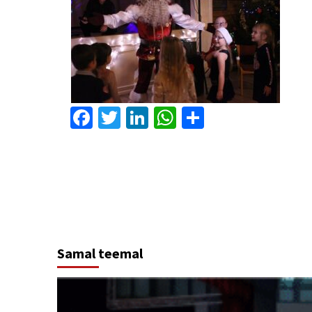
Facebook
Twitter
LinkedIn
WhatsApp
Отправит
Continue
Reading
Samal teemal