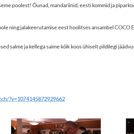
eme poolest! Õunad, mandariinid, eesti kommid ja piparkoo
oole ning jalakeerutamise eest hoolitses ansambel COCO E
psed salme ja kellega saime kõik koos ühiselt pildilegi jäädv
atch/?v=1074145872929662