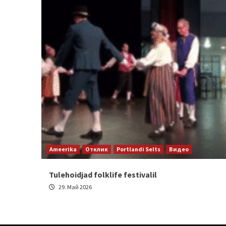
Ameerika
Отклик
Portlandi Selts
Видео
Tulehoidjad folklife festivalil
29. Май 2026