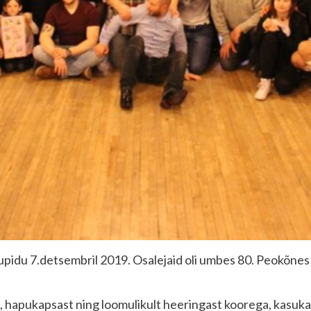
lupidu 7.detsembril 2019. Osalejaid oli umbes 80. Peokõnes
st, hapukapsast ning loomulikult heeringast koorega, kasuka-