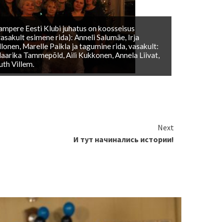
ampere Eesti Klubi juhatus on koosseisus
vasakult esimene rida): Anneli Salumäe, Irja
llonen, Marelle Paikla ja tagumine rida, vasakult:
aarika Tammepõld, Aili Kukkonen, Annela Liivat,
uth Villem.
Next
И тут начинались истории!