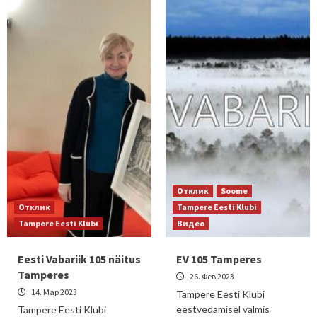
Отклик
Soome
Отклик
Tampere Eesti Klubi
Tampere Eesti Klubi
Видео
Eesti Vabariik 105 näitus
EV 105 Tamperes
Tamperes
26. Фев 2023
14. Мар 2023
Tampere Eesti Klubi
eestvedamisel valmis
Tampere Eesti Klubi