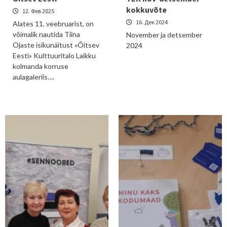
kokkuvõte
12. Фев 2025
16. Дек 2024
Alates 11. veebruarist, on
võimalik nautida Tiina
November ja detsember
Ojaste isikunäitust «Õitsev
2024
Eesti» Kulttuuritalo Laikku
kolmanda korruse
aulagaleriis….