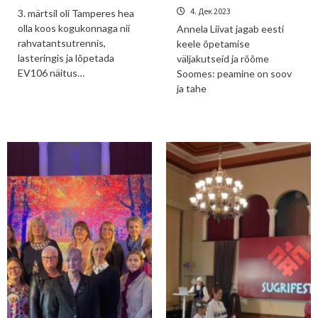
4. Дек 2023
3. märtsil oli Tamperes hea
olla koos kogukonnaga nii
Annela Liivat jagab eesti
rahvatantsutrennis,
keele õpetamise
lasteringis ja lõpetada
väljakutseid ja rõõme
EV106 näitus…
Soomes: peamine on soov
ja tahe