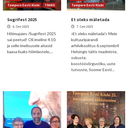
Tampere Eesti Klubi
TRAKS
Tampere Eesti Klubi
Sugrifest 2025
Et oleks mäletada
6. Окт 2025
7. Сен 2025
Hõimupäev /Sugrifest 2025
«Et oleks mäletada!» Meie
sai peetud! Oli imeline 4.10.
kultuuripärandi
ja selle imelisusele aitasid
arhiivikoolitus 6.septembril
kaasa lisaks hõimlastele,…
Helsingis täitis teadmiste,
oskuste,
koostöövõrgustiku, uute
tutvuste, Soome-Eesti…