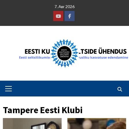
Skip
7. Авг 2026
to
content
Youtube
Facebook
Primary
Menu
Tampere Eesti Klubi