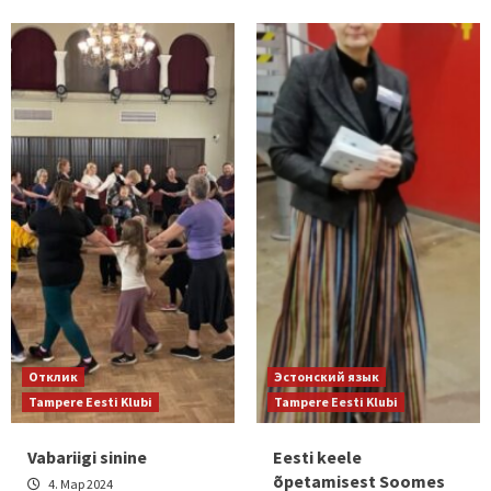
Отклик
Эстонский язык
Tampere Eesti Klubi
Tampere Eesti Klubi
Vabariigi sinine
Eesti keele
õpetamisest Soomes
4. Мар 2024