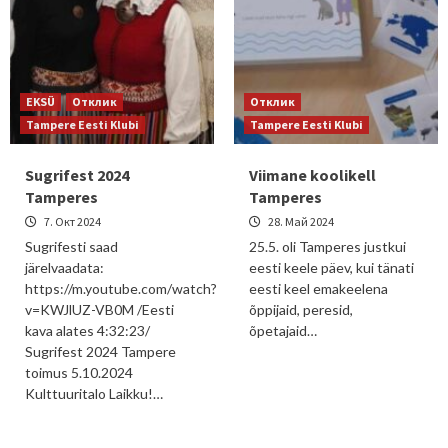
EKSÜ
Отклик
Отклик
Tampere Eesti Klubi
Tampere Eesti Klubi
Sugrifest 2024
Viimane koolikell
Tamperes
Tamperes
7. Окт 2024
28. Май 2024
Sugrifesti saad
25.5. oli Tamperes justkui
järelvaadata:
eesti keele päev, kui tänati
https://m.youtube.com/watch?
eesti keel emakeelena
v=KWJlUZ-VB0M /Eesti
õppijaid, peresid,
kava alates 4:32:23/
õpetajaid…
Sugrifest 2024 Tampere
toimus 5.10.2024
Kulttuuritalo Laikku!…