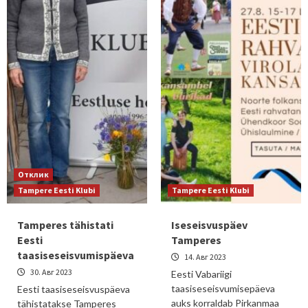
Отклик
Tampere Eesti Klubi
Tampere Eesti Klubi
Tamperes tähistati
Iseseisvuspäev
Eesti
Tamperes
taasiseseisvumispäeva
14. Авг 2023
30. Авг 2023
Eesti Vabariigi
taasiseseisvumisepäeva
Eesti taasiseseisvuspäeva
auks korraldab Pirkanmaa
tähistatakse Tamperes