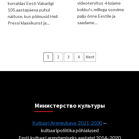
videotervitus «Hoiame
korraldas Eesti Vabariigi
kokku!», millega soovime
105.aastapäeva puhul
palju õnne Eestile ja
näituse, kus põimusid Heli
saadame…
Pressi klaasikunst ja…
Пагинация
1
2
3
4
Next
записей
Министерствo культуры
Kultuuri Arengukava 2021-2030
—
kultuuripoliitika põhialused
Eesti kultuuri arendamiseks aastatel 2014–2020