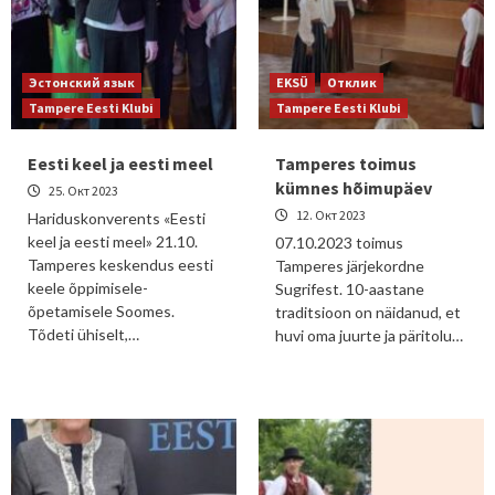
Эстонский язык
EKSÜ
Отклик
Tampere Eesti Klubi
Tampere Eesti Klubi
Eesti keel ja eesti meel
Tamperes toimus
kümnes hõimupäev
25. Окт 2023
12. Окт 2023
Hariduskonverents «Eesti
keel ja eesti meel» 21.10.
07.10.2023 toimus
Tamperes keskendus eesti
Tamperes järjekordne
keele õppimisele-
Sugrifest. 10-aastane
õpetamisele Soomes.
traditsioon on näidanud, et
Tõdeti ühiselt,…
huvi oma juurte ja päritolu…