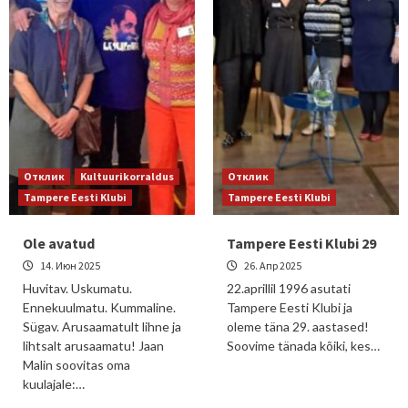
Отклик
Kultuurikorraldus
Отклик
Tampere Eesti Klubi
Tampere Eesti Klubi
Ole avatud
Tampere Eesti Klubi 29
14. Июн 2025
26. Апр 2025
Huvitav. Uskumatu.
22.aprillil 1996 asutati
Ennekuulmatu. Kummaline.
Tampere Eesti Klubi ja
Sügav. Arusaamatult lihne ja
oleme täna 29. aastased!
lihtsalt arusaamatu! Jaan
Soovime tänada kõiki, kes…
Malin soovitas oma
kuulajale:…