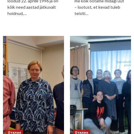
loodud 22. aprillil 1996 ja on
me kõik ootame midagi uut
kõik need aastad jätkuvalt
– lootust, et kevad tuleb
hoidnud,…
teisiti…
Отклик
Отклик