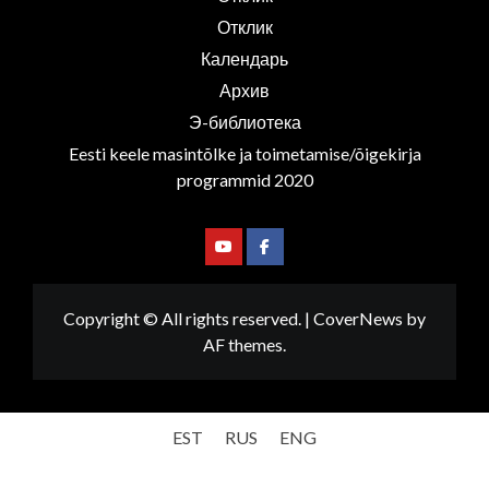
Отклик
Календарь
Архив
Э-библиотека
Eesti keele masintõlke ja toimetamise/õigekirja
programmid 2020
Youtube
Facebook
Copyright © All rights reserved.
|
CoverNews
by
AF themes.
EST
RUS
ENG