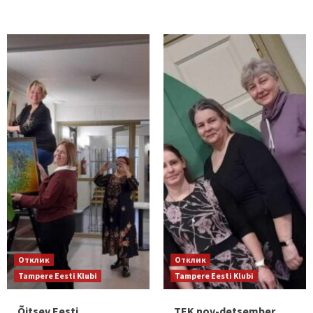
Отклик
Отклик
Tampere Eesti Klubi
Tampere Eesti Klubi
Õitsev Eesti
TEK nov-detsember