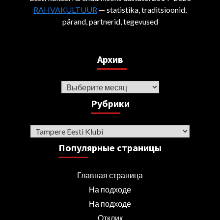
RAHVAKULTUUR
— statistika, traditsioonid,
pärand, partnerid, tegevused
Архив
Архив
Рубрики
Рубрики
Популярные страницы
Главная страница
На подходе
На подходе
Отклик