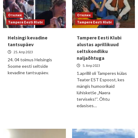
Отклик
Отклик
Tampere Eesti Klubi
Tampere Eesti Klubi
Helsingi kevadine
Tampere Eesti Klubi
tantsupäev
alustas aprillikuud
seltskondliku
25. Апр 2023
naljaõhtuga
24. 04 toimus Helsingis
5. Апр 2023
Soome eesti seltside
kevadine tantsupäev.
1.aprillil oli Tamperes külas
Teater EST Espoost, kes
mängis humoorikaid
lühisketše „Naera
terviseks!“. Õhtu
edasises…