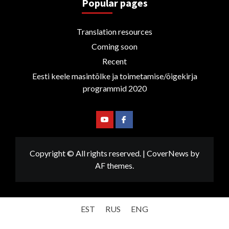
Popular pages
Translation resources
Coming soon
Recent
Eesti keele masintõlke ja toimetamise/õigekirja
programmid 2020
Youtube
Facebook
Copyright © All rights reserved.
|
CoverNews
by
AF themes.
EST
RUS
ENG