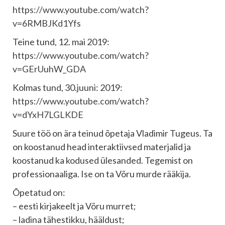
https://www.youtube.com/watch?
v=6RMBJKd1Yfs
Teine tund, 12. mai 2019:
https://www.youtube.com/watch?
v=GErUuhW_GDA
Kolmas tund, 30.juuni: 2019:
https://www.youtube.com/watch?
v=dYxH7LGLKDE
Suure töö on ära teinud õpetaja Vladimir Tugeus. Ta
on koostanud head interaktiivsed materjalid ja
koostanud ka kodused ülesanded. Tegemist on
professionaaliga. Ise on ta Võru murde rääkija.
Õpetatud on:
– eesti kirjakeelt ja Võru murret;
– ladina tähestikku, hääldust;