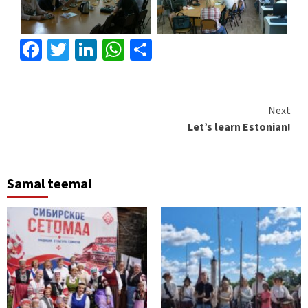
Facebook
Twitter
LinkedIn
WhatsApp
Share
Continue
Next
Let’s learn Estonian!
Reading
Samal teemal