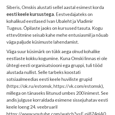
Siberis, Omskis alustati sellel aastal esimest korda
eesti keele kursustega
.
Eestvedajateks on
kohalikud eestlased Ivan Ubaleht ja Vladimir
Tugeus. Õpilaste jaoks on kursused tasuta. Kogu
ettevõtmine seisab kahe mehe entusiasmil ja nõuab
väga paljude küsimuste lahendamist.
Väga suur küsimärk on tükk aega olnud kohalike
eestlaste kokku kogumine. Kuna Omski linnas ei ole
ühtegi eesti organisatsiooni ega gruppi, tuli tööd
alustada nullist. Selle tarbeks koostati
sotsiaalmeedias eesti keele huviliste grupid
(
https://ok.ru/estomsk
,
https://vk.com/estomsk
),
millega on tänaseks liitunud umbes 200 inimest. See
andis julguse korraldada esimene sissejuhatav eesti
keele loeng 24. veebruaril
https://www.youtube.com/watch?v=E-nj874qjA0