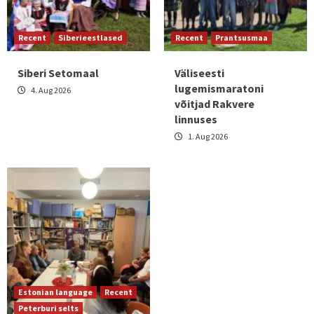
Recent
Siberieestlased
Recent
Prantsusmaa
Siberi Setomaal
Väliseesti
lugemismaratoni
4. Aug 2026
võitjad Rakvere
linnuses
1. Aug 2026
Estonian language
Recent
Peterburi selts