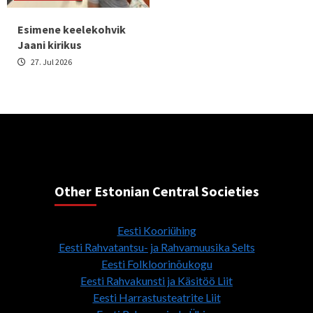
Esimene keelekohvik
Jaani kirikus
27. Jul 2026
Other Estonian Central Societies
Eesti Kooriühing
Eesti Rahvatantsu- ja Rahvamuusika Selts
Eesti Folkloorinõukogu
Eesti Rahvakunsti ja Käsitöö Liit
Eesti Harrastusteatrite Liit