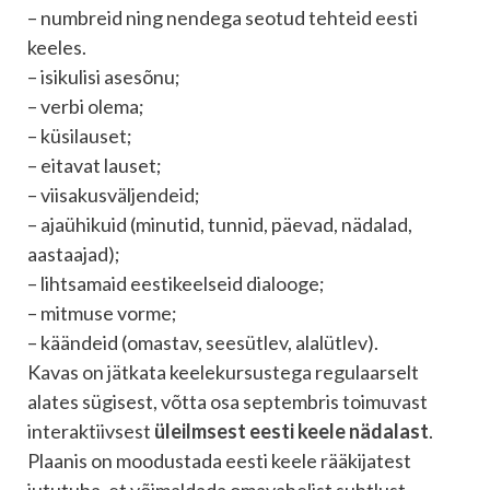
– numbreid ning nendega seotud tehteid eesti
keeles.
– isikulisi asesõnu;
– verbi olema;
– küsilauset;
– eitavat lauset;
– viisakusväljendeid;
– ajaühikuid (minutid, tunnid, päevad, nädalad,
aastaajad);
– lihtsamaid eestikeelseid dialooge;
– mitmuse vorme;
– käändeid (omastav, seesütlev, alalütlev).
Kavas on jätkata keelekursustega regulaarselt
alates sügisest, võtta osa septembris toimuvast
interaktiivsest
üleilmsest eesti keele nädalast
.
Plaanis on moodustada eesti keele rääkijatest
jututuba, et võimaldada omavahelist suhtlust.