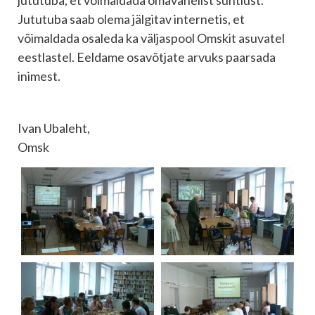
Jututuba saab olema jälgitav internetis, et
võimaldada osaleda ka väljaspool Omskit asuvatel
eestlastel. Eeldame osavõtjate arvuks paarsada
inimest.
Ivan Ubaleht,
Omsk