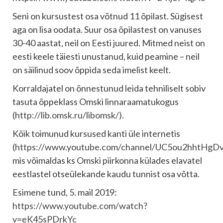
Seni on kursustest osa võtnud 11 õpilast. Sügisest
aga on lisa oodata. Suur osa õpilastest on vanuses
30-40 aastat, neil on Eesti juured. Mitmed neist on
eesti keele täiesti unustanud, kuid peamine – neil
on säilinud soov õppida seda imelist keelt.
Korraldajatel on õnnestunud leida tehniliselt sobiv
tasuta õppeklass Omski linnaraamatukogus
(
http://lib.omsk.ru/libomsk/
).
Kõik toimunud kursused kanti üle internetis
(
https://www.youtube.com/channel/UC5ou2hhtHg
mis võimaldas ks Omski piirkonna külades elavatel
eestlastel otseülekande kaudu tunnist osa võtta.
Esimene tund, 5. mail 2019:
https://www.youtube.com/watch?
v=eK45sPDrkYc