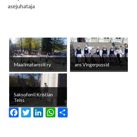
asejuhataja
Maailmatanssit ry
ans Vingerpussid
Saksofonil Kristian
Teiss
Facebook
Twitter
LinkedIn
WhatsApp
Отправить