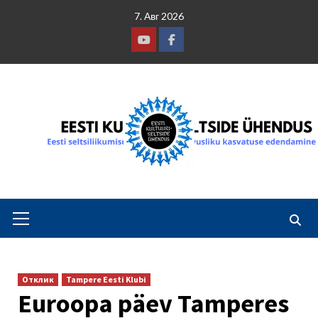
Skip
7. Авг 2026
to
content
Youtube
Facebook
Primary
Menu
Отклик
Tampere Eesti Klubi
Euroopa päev Tamperes