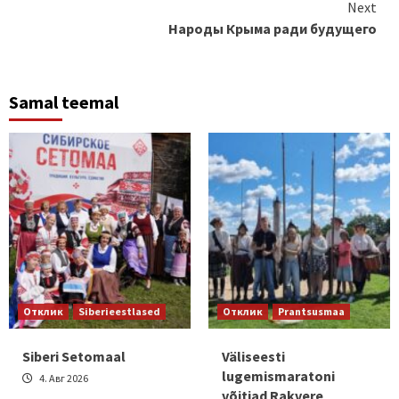
Continue
Next
Народы Крыма ради будущего
Reading
Samal teemal
Отклик
Siberieestlased
Отклик
Prantsusmaa
Siberi Setomaal
Väliseesti
lugemismaratoni
4. Авг 2026
võitjad Rakvere