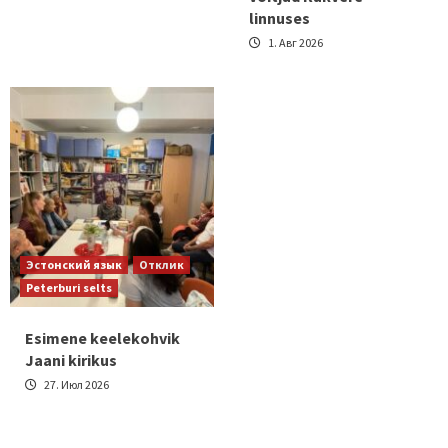
linnuses
1. Авг 2026
Эстонский язык
Отклик
Peterburi selts
Esimene keelekohvik
Jaani kirikus
27. Июл 2026