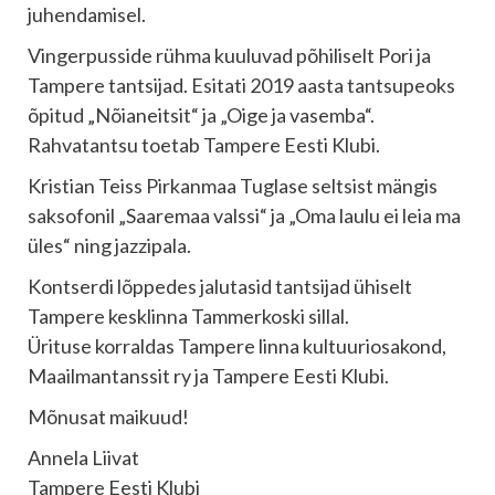
juhendamisel.
Vingerpusside rühma kuuluvad põhiliselt Pori ja
Tampere tantsijad. Esitati 2019 aasta tantsupeoks
õpitud „Nõianeitsit“ ja „Oige ja vasemba“.
Rahvatantsu toetab Tampere Eesti Klubi.
Kristian Teiss Pirkanmaa Tuglase seltsist mängis
saksofonil „Saaremaa valssi“ ja „Oma laulu ei leia ma
üles“ ning jazzipala.
Kontserdi lõppedes jalutasid tantsijad ühiselt
Tampere kesklinna Tammerkoski sillal.
Ürituse korraldas Tampere linna kultuuriosakond,
Maailmantanssit ry ja Tampere Eesti Klubi.
Mõnusat maikuud!
Annela Liivat
Tampere Eesti Klubi