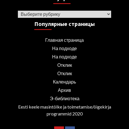
Рубрики
Популярные страницы
Главная страница
На подходе
На подходе
Отклик
Отклик
Календарь
Архив
Э-библиотека
Eesti keele masintõlke ja toimetamise/õigekirja
programmid 2020