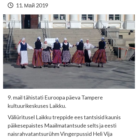
11. Май 2019
9. mail tähistati Euroopa päeva Tampere
kultuurikeskuses Laikku.
Väliüritusel Laikku treppide ees tantsisid kaunis
päikesepaistes Maailmatantsude selts ja eesti
naisrahvatantsurühm Vingerpussid Heli Vija