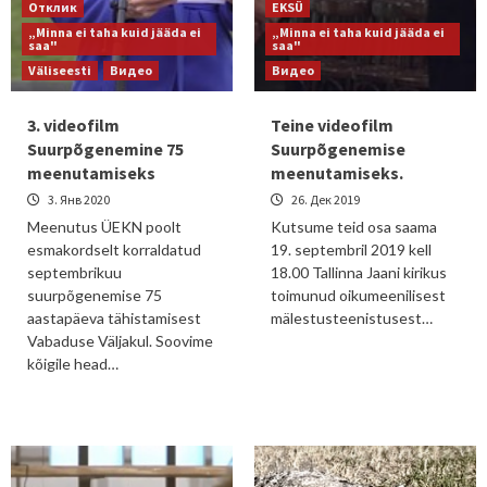
Отклик
EKSÜ
„Minna ei taha kuid jääda ei
„Minna ei taha kuid jääda ei
saa"
saa"
Väliseesti
Видео
Видео
3. videofilm
Teine videofilm
Suurpõgenemine 75
Suurpõgenemise
meenutamiseks
meenutamiseks.
3. Янв 2020
26. Дек 2019
Meenutus ÜEKN poolt
Kutsume teid osa saama
esmakordselt korraldatud
19. septembril 2019 kell
septembrikuu
18.00 Tallinna Jaani kirikus
suurpõgenemise 75
toimunud oikumeenilisest
aastapäeva tähistamisest
mälestusteenistusest…
Vabaduse Väljakul. Soovime
kõigile head…