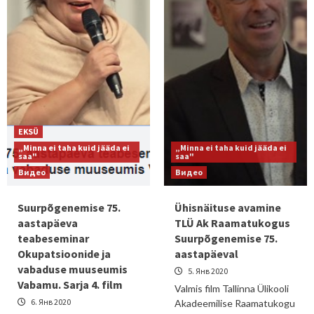
EKSÜ
„Minna ei taha kuid jääda ei
„Minna ei taha kuid jääda ei
saa"
saa"
Видео
Видео
Suurpõgenemise 75.
Ühisnäituse avamine
aastapäeva
TLÜ Ak Raamatukogus
teabeseminar
Suurpõgenemise 75.
Okupatsioonide ja
aastapäeval
vabaduse muuseumis
5. Янв 2020
Vabamu. Sarja 4. film
Valmis film Tallinna Ülikooli
6. Янв 2020
Akadeemilise Raamatukogu