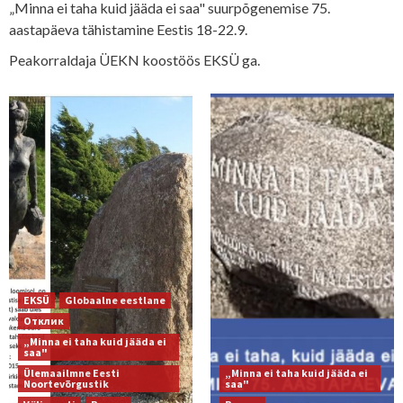
„Minna ei taha kuid jääda ei saa" suurpõgenemise 75.
aastapäeva tähistamine Eestis 18-22.9.
Peakorraldaja ÜEKN koostöös EKSÜ ga.
EKSÜ
Globaalne eestlane
Отклик
„Minna ei taha kuid jääda ei
saa"
Ülemaailmne Eesti
„Minna ei taha kuid jääda ei
Noortevõrgustik
saa"