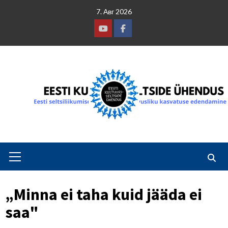
Skip
7. Авг 2026
to
content
Youtube
Facebook
Primary
Menu
„Minna ei taha kuid jääda ei
saa"