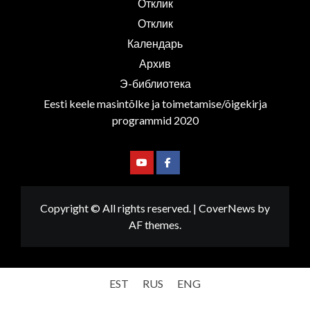
Отклик
Отклик
Календарь
Архив
Э-библиотека
Eesti keele masintõlke ja toimetamise/õigekirja
programmid 2020
Youtube
Facebook
Copyright © All rights reserved.
|
CoverNews
by
AF themes.
EST
RUS
ENG