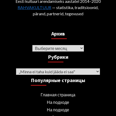
Eesti kultuuri arendamiseks aastatel 2014–2020
RAHVAKULTUUR
— statistika, traditsioonid,
pärand, partnerid, tegevused
Архив
Архив
Рубрики
Рубрики
Популярные страницы
Главная страница
На подходе
На подходе