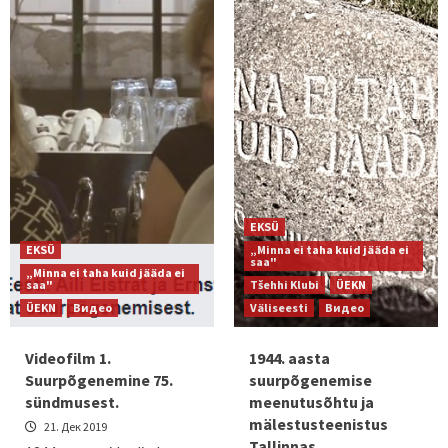
EKSÜ
EKSÜ
„Minna ei taha kuid jääda ei
saa"
„Minna ei taha kuid jääda ei
saa"
Tšehhi Klubi
ÜEKN
ÜEKN
Видео
Väliseesti
Видео
Videofilm 1.
1944. aasta
Suurpõgenemine 75.
suurpõgenemise
sündmusest.
meenutusõhtu ja
mälestusteenistus
21. Дек 2019
Tallinnas