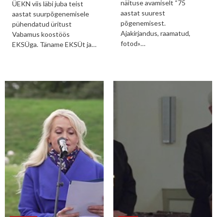
näituse avamiselt “75
ÜEKN viis läbi juba teist
aastat suurest
aastat suurpõgenemisele
põgenemisest.
pühendatud üritust
Ajakirjandus, raamatud,
Vabamus koostöös
fotod»…
EKSÜga. Täname EKSÜt ja…