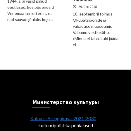
1944. a. arvasid paljud
29. Сен 2018
eestlased, kes põgenesid
Venemaa terrori eest, et
18. septembril toimus
nad saavad jõuluks koju….
Okupatsioonide ja
vabaduse muuseumis
Vabamu vestlusõhtu
«Minna ei taha, kuid jääda
ei…
Министерствo культуры
Kultuuri Arengukava 2021-2030
—
kultuuripoliitika põhialused