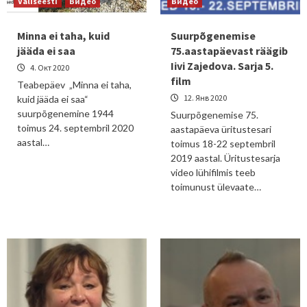
Väliseesti
Видео
Видео
Minna ei taha, kuid
Suurpõgenemise
jääda ei saa
75.aastapäevast räägib
Iivi Zajedova. Sarja 5.
4. Окт 2020
film
Teabepäev „Minna ei taha,
12. Янв 2020
kuid jääda ei saa“
suurpõgenemine 1944
Suurpõgenemise 75.
toimus 24. septembril 2020
aastapäeva üritustesari
aastal…
toimus 18-22 septembril
2019 aastal. Üritustesarja
video lühifilmis teeb
toimunust ülevaate…