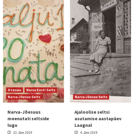
Отклик
Narva Eesti Selts
Narva-Jõesuu Selts
Narva-Jõesuu Selts
Narva-Jõesuus
Ajaloolise seltsi
meenutati seltside
asutamise aastapäev
lugu
Laagnal
23. Дек 2019
4. Дек 2019