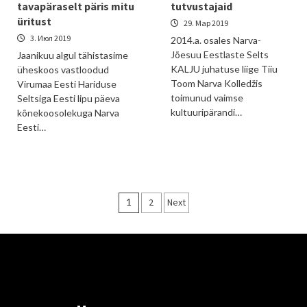
tavapäraselt päris mitu
tutvustajaid
üritust
29. Мар 2019
3. Июл 2019
2014.a. osales Narva-
Jõesuu Eestlaste Selts
Jaanikuu algul tähistasime
KALJU juhatuse liige Tiiu
üheskoos vastloodud
Toom Narva Kolledžis
Virumaa Eesti Hariduse
toimunud vaimse
Seltsiga Eesti lipu päeva
kultuuripärandi…
kõnekoosolekuga Narva
Eesti…
Пагинация
1
2
Next
записей