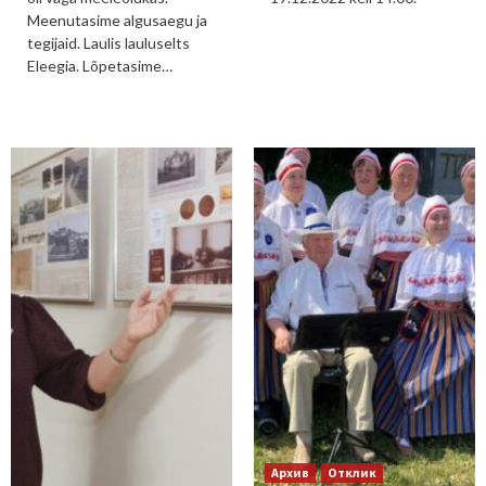
Meenutasime algusaegu ja
tegijaid. Laulis lauluselts
Eleegia. Lõpetasime…
Архив
Отклик