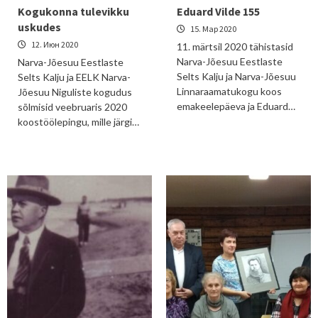
Kogukonna tulevikku
Eduard Vilde 155
uskudes
15. Мар 2020
12. Июн 2020
11. märtsil 2020 tähistasid
Narva-Jõesuu Eestlaste
Narva-Jõesuu Eestlaste
Selts Kalju ja Narva-Jõesuu
Selts Kalju ja EELK Narva-
Linnaraamatukogu koos
Jõesuu Niguliste kogudus
emakeelepäeva ja Eduard…
sõlmisid veebruaris 2020
koostöölepingu, mille järgi…