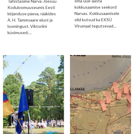
oma uue-aasta
Tähistasime Narva-Jõesuu
kokkusaamise seekord
Koduloomuuseumis Eesti
Narvas. Kokkusaamisele
kirjanduse päeva, rääkides
olid kutsud ka EKSÜ
A. H. Tammsaare elust ja
Virumaal tegutsevad…
loomingust. Viktoriini
küsimused:…