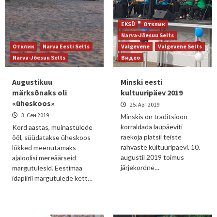
EKSÜ
Отклик
Narva-Jõesuu Selts
Отклик
Narva Eesti Selts
Valgevene
Valgevene Selts
Narva-Jõesuu Selts
Видео
Augustikuu
Minski eesti
märksõnaks oli
kultuuripäev 2019
«üheskoos»
25. Авг 2019
3. Сен 2019
Minskis on traditsioon
korraldada laupäeviti
Kord aastas, muinastulede
raekoja platsil teiste
ööl, süüdatakse üheskoos
rahvaste kultuuripäevi. 10.
lõkked meenutamaks
augustil 2019 toimus
ajaloolisi mereäärseid
järjekordne…
märgutulesid. Eestimaa
idapiiril märgutulede kett…