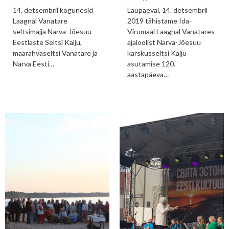
14. detsembril kogunesid
Laupäeval, 14. detsembril
Laagnal Vanatare
2019 tähistame Ida-
seltsimajja Narva-Jõesuu
Virumaal Laagnal Vanatares
Eestlaste Seltsi Kalju,
ajaloolist Narva-Jõesuu
maarahvaseltsi Vanatare ja
karskusseltsi Kalju
Narva Eesti…
asutamise 120.
aastapäeva…