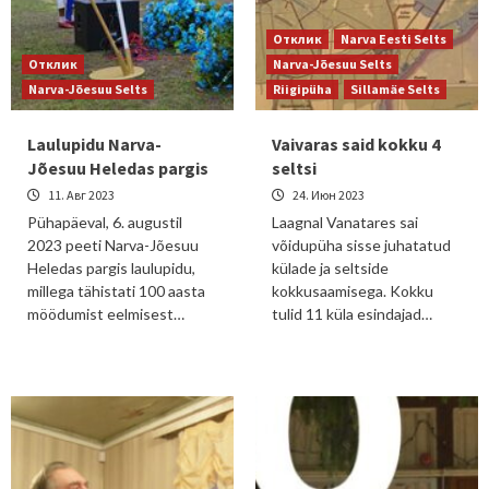
Отклик
Narva Eesti Selts
Отклик
Narva-Jõesuu Selts
Narva-Jõesuu Selts
Riigipüha
Sillamäe Selts
Laulupidu Narva-
Vaivaras said kokku 4
Jõesuu Heledas pargis
seltsi
11. Авг 2023
24. Июн 2023
Pühapäeval, 6. augustil
Laagnal Vanatares sai
2023 peeti Narva-Jõesuu
võidupüha sisse juhatatud
Heledas pargis laulupidu,
külade ja seltside
millega tähistati 100 aasta
kokkusaamisega. Kokku
möödumist eelmisest…
tulid 11 küla esindajad…