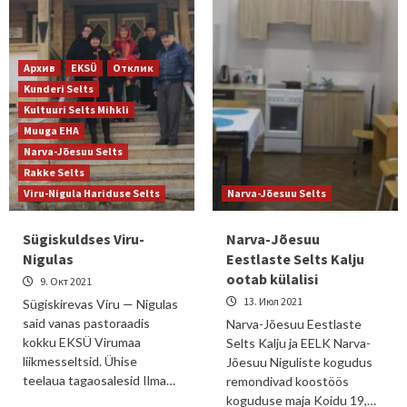
Архив
EKSÜ
Отклик
Kunderi Selts
Kultuuri Selts Mihkli
Muuga EHA
Narva-Jõesuu Selts
Rakke Selts
Viru-Nigula Hariduse Selts
Narva-Jõesuu Selts
Sügiskuldses Viru-
Narva-Jõesuu
Nigulas
Eestlaste Selts Kalju
ootab külalisi
9. Окт 2021
13. Июл 2021
Sügiskirevas Viru — Nigulas
said vanas pastoraadis
Narva-Jõesuu Eestlaste
kokku EKSÜ Virumaa
Selts Kalju ja EELK Narva-
liikmesseltsid. Ühise
Jõesuu Niguliste kogudus
teelaua tagaosalesid Ilma…
remondivad koostöös
koguduse maja Koidu 19,…