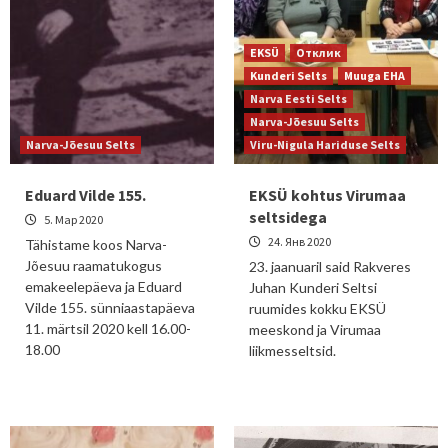
EKSÜ
Отклик
Kunderi Selts
Muuga EHA
Narva Eesti Selts
Narva-Jõesuu Selts
Narva-Jõesuu Selts
Viru-Nigula Hariduse Selts
Eduard Vilde 155.
EKSÜ kohtus Virumaa
seltsidega
5. Мар 2020
24. Янв 2020
Tähistame koos Narva-
Jõesuu raamatukogus
23. jaanuaril said Rakveres
emakeelepäeva ja Eduard
Juhan Kunderi Seltsi
Vilde 155. sünniaastapäeva
ruumides kokku EKSÜ
11. märtsil 2020 kell 16.00-
meeskond ja Virumaa
18.00
liikmesseltsid.