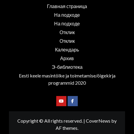
Главная страница
На подходе
На подходе
Отклик
Отклик
Календарь
Архив
Э-библиотека
Eesti keele masintõlke ja toimetamise/õigekirja
programmid 2020
Youtube
Facebook
Copyright © All rights reserved.
|
CoverNews
by
AF themes.