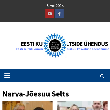
Skip
8. Авг 2026
to
content
Youtube
Facebook
Primary
Menu
Narva-Jõesuu Selts