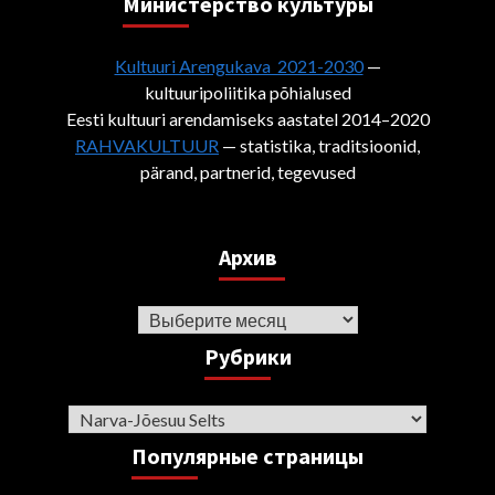
Министерствo культуры
Kultuuri Arengukava 2021-2030
—
kultuuripoliitika põhialused
Eesti kultuuri arendamiseks aastatel 2014–2020
RAHVAKULTUUR
— statistika, traditsioonid,
pärand, partnerid, tegevused
Архив
Архив
Рубрики
Рубрики
Популярные страницы