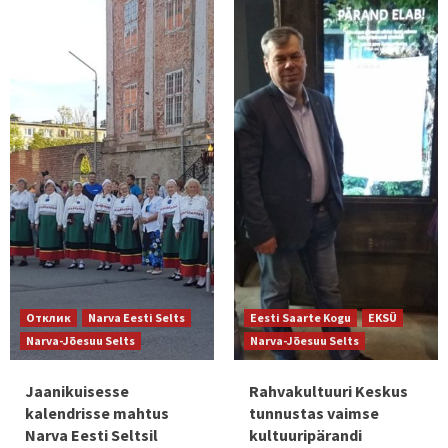
Отклик
Narva Eesti Selts
Eesti Saarte Kogu
EKSÜ
Narva-Jõesuu Selts
Narva-Jõesuu Selts
Jaanikuisesse
Rahvakultuuri Keskus
kalendrisse mahtus
tunnustas vaimse
Narva Eesti Seltsil
kultuuripärandi