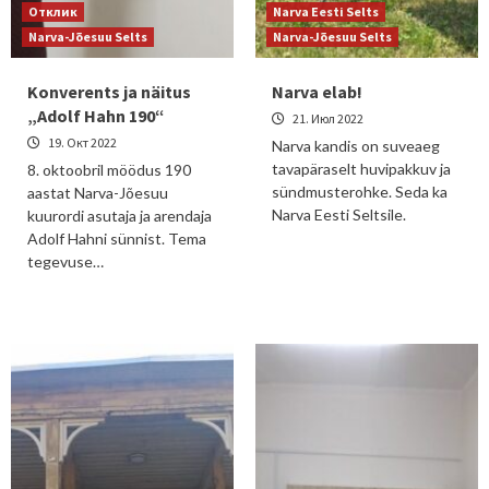
Отклик
Narva Eesti Selts
Narva-Jõesuu Selts
Narva-Jõesuu Selts
Konverents ja näitus
Narva elab!
„Adolf Hahn 190“
21. Июл 2022
19. Окт 2022
Narva kandis on suveaeg
tavapäraselt huvipakkuv ja
8. oktoobril möödus 190
sündmusterohke. Seda ka
aastat Narva-Jõesuu
Narva Eesti Seltsile.
kuurordi asutaja ja arendaja
Adolf Hahni sünnist. Tema
tegevuse…