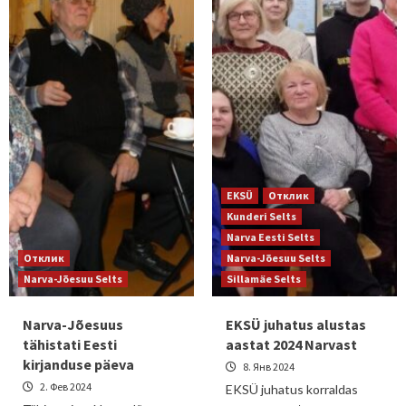
EKSÜ
Отклик
Kunderi Selts
Narva Eesti Selts
Отклик
Narva-Jõesuu Selts
Narva-Jõesuu Selts
Sillamäe Selts
Narva-Jõesuus
EKSÜ juhatus alustas
tähistati Eesti
aastat 2024 Narvast
kirjanduse päeva
8. Янв 2024
2. Фев 2024
EKSÜ juhatus korraldas