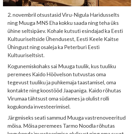
2. novembril otsustasid Viru-Nigula Haridusselts
ning Muuga MNS Eha kokku saada ning teha üks
ühine seltsipäev. Kohale kutsuti esindajad ka Eesti
Kultuuriseltside Ühendusest, Eesti Keele Kaitse
Ühingust ning osaleja ka Peterburi Eesti
Kultuuriseltsist.
Kogunemiskohaks sai Muuga tuulik, kus tuuliku
peremees Kaido Höövelson tutvustas oma
tegevust tuuliku ja puhkemaja taastamisel, oma
kontakte ning koostööd Jaapaniga. Kaido rõhutas
Virumaa tähtsust oma südames ja olulist rolli
kogukonda investeerimisel.
Järgmiseks seati sammud Muuga vastrenoveeritud
mõisa. Mõisa peremees Tarmo Noodla rõhutas
kogukonda investeerimise olulisust ning oma suurt