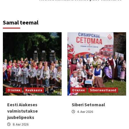
Samal teemal
Отклик
Kaukaasia
Отклик
Siberieestlased
Eesti Aiakeses
Siberi Setomaal
valmistutakse
4. Авг 2026
juubelipeoks
8. Авг 2026