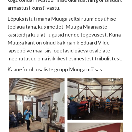
armastust kunsti vastu.
Lõpuks istuti maha Muuga seltsi ruumides ühise
teelaua taha, kus imetleti Muuga Maanaiste
käsitöid ja kuulati lugusid nende tegevusest. Kuna
Muuga kant on olnud ka kirjanik Eduard Vilde
lapsepõlve maa, siis lõpetasid päeva osalejate
meenutused oma isiklikest esimestest triibulistest.
Kaanefotol: osaliste grupp Muuga mõisas