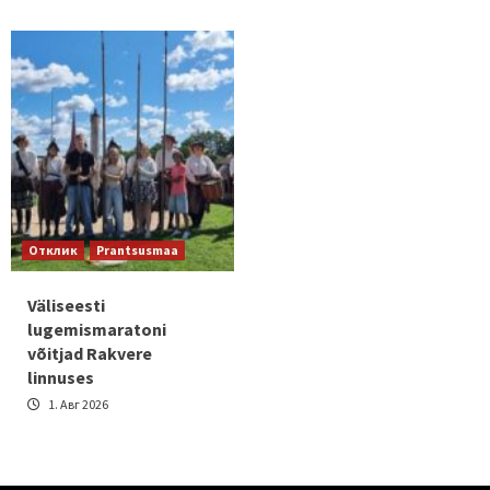
Отклик
Prantsusmaa
Väliseesti
lugemismaratoni
võitjad Rakvere
linnuses
1. Авг 2026