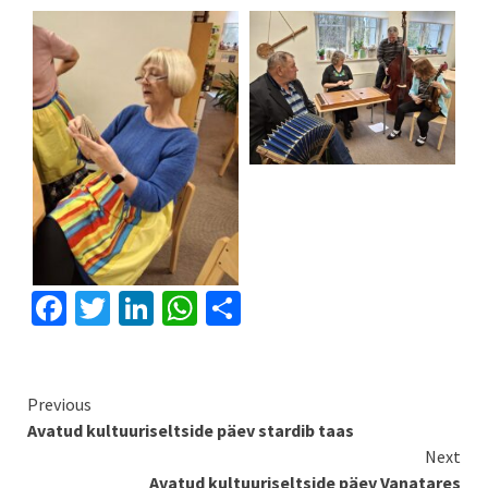
Facebook
Twitter
LinkedIn
WhatsApp
Отправить
Continue
Previous
Avatud kultuuriseltside päev stardib taas
Reading
Next
Avatud kultuuriseltside päev Vanatares