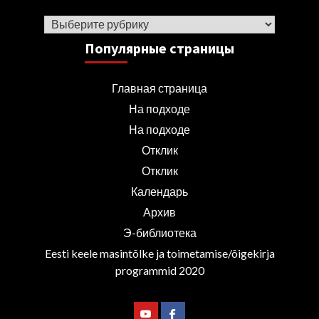
Рубрики
Популярные страницы
Главная страница
На подходе
На подходе
Отклик
Отклик
Календарь
Архив
Э-библиотека
Eesti keele masintõlke ja toimetamise/õigekirja
programmid 2020