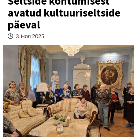
Seltside kohtumisest
avatud kultuuriseltside
päeval
3. Ноя 2025