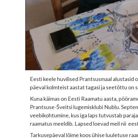
Eesti keele huvilised Prantsusmaal alustasid 
päeval kolmteist aastat tagasi ja seetõttu o
Kuna käimas on Eesti Raamatu aasta, pöörame 
Prantsuse-Šveitsi lugemisklubi Nublu. Septemb
veebikohtumine, kus iga laps tutvustab parajas
raamatus meeldib. Lapsed loevad meil nii eesti
Tarkusepäeval lõime koos ühise luuletuse raama