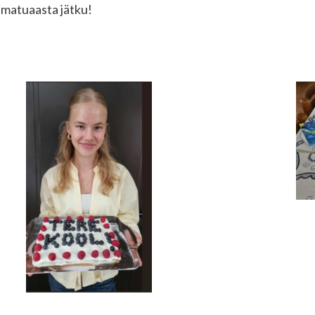
amatuaasta jätku!
ь