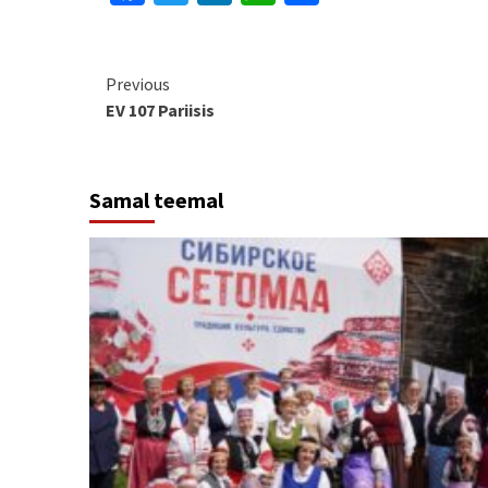
Continue
Previous
EV 107 Pariisis
Reading
Samal teemal