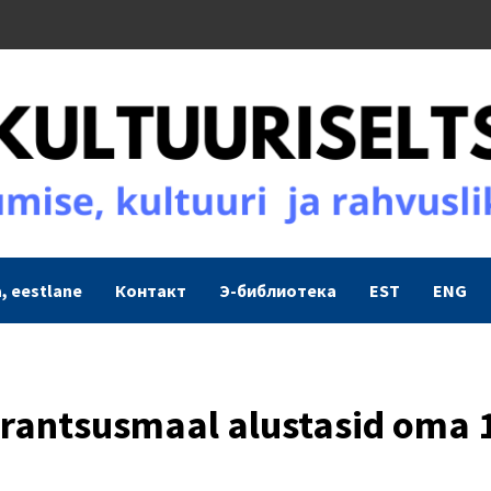
, eestlane
Контакт
Э-библиотека
EST
ENG
 Prantsusmaal alustasid oma 