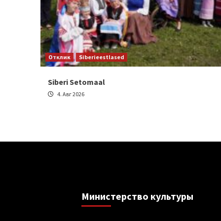
Отклик
Siberieestlased
Siberi Setomaal
4. Авг 2026
Министерствo культуры