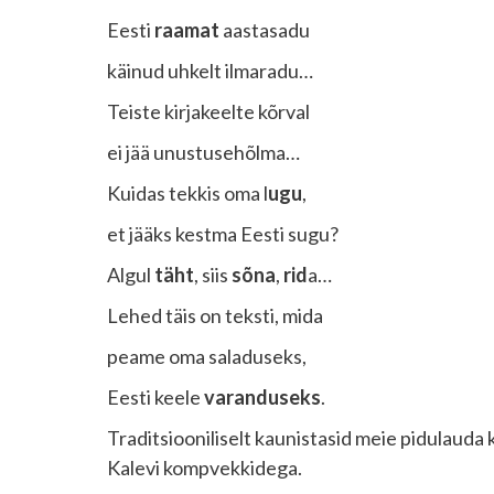
Eesti
raamat
aastasadu
käinud uhkelt ilmaradu…
Teiste kirjakeelte kõrval
ei jää unustusehõlma…
Kuidas tekkis oma l
ugu
,
et jääks kestma Eesti sugu?
Algul
täht
, siis
sõna
,
rid
a…
Lehed täis on teksti, mida
peame oma saladuseks,
Eesti keele
varanduseks
.
Traditsiooniliselt kaunistasid meie pidulauda 
Kalevi kompvekkidega.