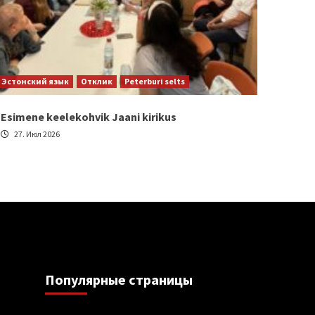
Эстонский язык
Отклик
Peterburi selts
Esimene keelekohvik Jaani kirikus
27. Июл 2026
Популярные страницы