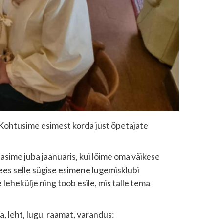
. Kohtusime esimest korda just õpetajate
sime juba jaanuaris, kui lõime oma väikese
ees selle sügise esimene lugemisklubi
lehekülje ning toob esile, mis talle tema
, leht, lugu, raamat, varandus: