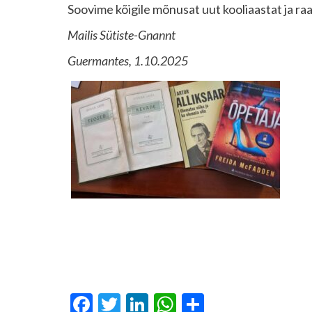
Soovime kõigile mõnusat uut kooliaastat ja ra
Mailis Sütiste-Gnannt
Guermantes, 1.10.2025
Facebook
Twitter
LinkedIn
WhatsApp
Отправит