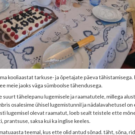
oma kooliaastat tarkuse- ja õpetajate päeva tähistamisega
n see meie jaoks väga sümboolse tähendusega.
suurt tähelepanu lugemisele ja raamatutele, millega alusta
ris osalesime ühisel lugemistunnil ja nädalavahetusel on 
ti lugemisel olevat raamatut, loeb sealt teistele ette mõne 
, prantsuse, saksa kui ka inglise keeles.
tuaasta teemal, kus ette olid antud sõnad. täht, sõna, rida