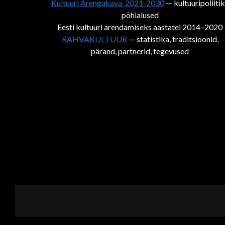
Kultuuri Arengukava 2021-2030
— kultuuripoliiti
põhialused
Eesti kultuuri arendamiseks aastatel 2014–2020
RAHVAKULTUUR
— statistika, traditsioonid,
pärand, partnerid, tegevused