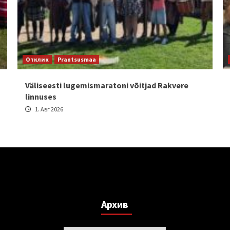
Отклик
Prantsusmaa
Väliseesti lugemismaratoni võitjad Rakvere
linnuses
1. Авг 2026
Архив