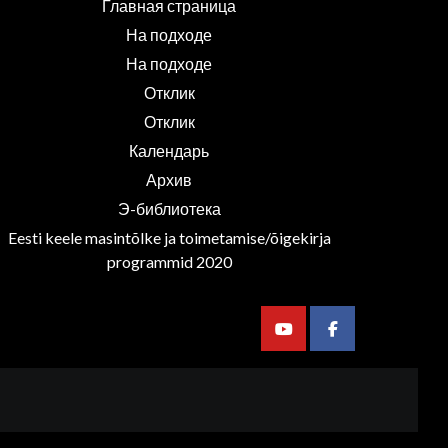
Главная страница
На подходе
На подходе
Отклик
Отклик
Календарь
Архив
Э-библиотека
Eesti keele masintõlke ja toimetamise/õigekirja
programmid 2020
Youtube
Facebook