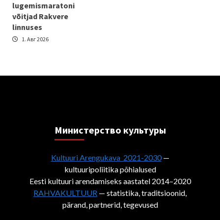
lugemismaratoni
võitjad Rakvere
linnuses
1. Авг 2026
Министерствo культуры
Kultuuri Arengukava 2021-2030
—
kultuuripoliitika põhialused
Eesti kultuuri arendamiseks aastatel 2014–2020
RAHVAKULTUUR
— statistika, traditsioonid,
pärand, partnerid, tegevused