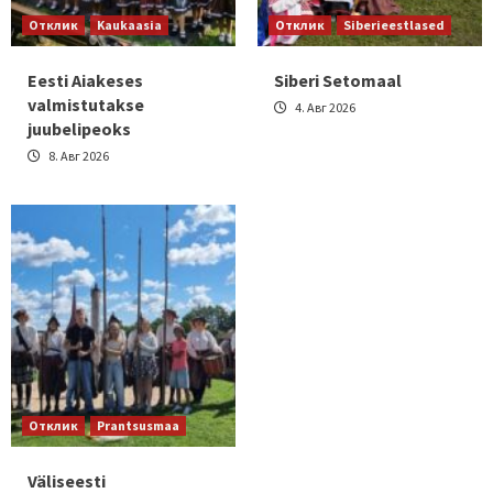
Отклик
Kaukaasia
Отклик
Siberieestlased
Eesti Aiakeses
Siberi Setomaal
valmistutakse
4. Авг 2026
juubelipeoks
8. Авг 2026
Отклик
Prantsusmaa
Väliseesti