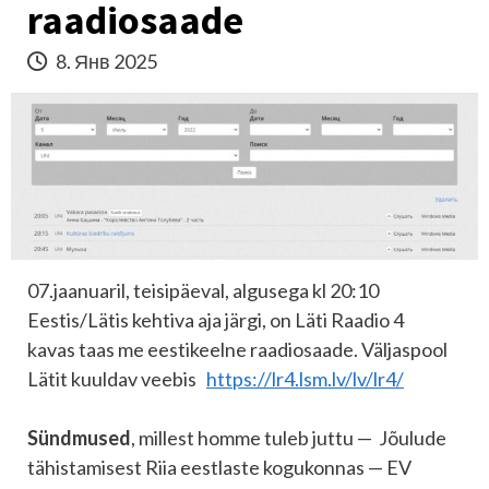
raadiosaade
8. Янв 2025
07.jaanuaril, teisipäeval, algusega kl 20:10
Eestis/Lätis kehtiva aja järgi, on Läti Raadio 4
kavas taas me eestikeelne raadiosaade. Väljaspool
Lätit kuuldav veebis
https://lr4.lsm.lv/lv/lr4/
Sündmused
, millest homme tuleb juttu — Jõulude
tähistamisest Riia eestlaste kogukonnas — EV