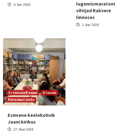
lugemismaratoni
4. Авг 2026
võitjad Rakvere
linnuses
1. Авг 2026
Эстонский язык
Отклик
Peterburi selts
Esimene keelekohvik
Jaani kirikus
27. Июл 2026