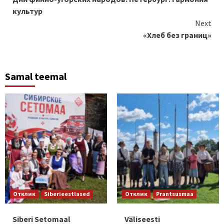
Reading
культур
Next
«Хлеб без границ»
Samal teemal
Отклик
Siberieestlased
Отклик
Prantsusmaa
Siberi Setomaal
Väliseesti