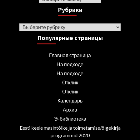
Рубрики
Рубрики
Популярные страницы
Главная страница
На подходе
На подходе
Отклик
Отклик
Календарь
Архив
Э-библиотека
Eesti keele masintõlke ja toimetamise/õigekirja
programmid 2020