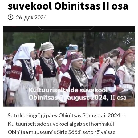
suvekool Obinitsas II osa
26. Дек 2024
Seto kuningriigi päev Obinitsas 3. augustil 2024 —
Kultuuriseltside suvekool algab sel hommikul
Obinitsa muuseumis Sirle Söödi seto rõivaisse