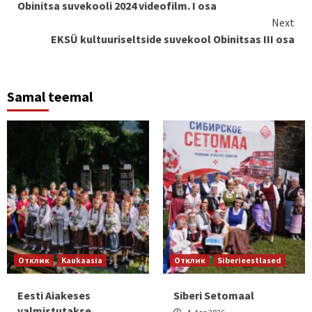
Obinitsa suvekooli 2024 videofilm. I osa
Reading
Next
EKSÜ kultuuriseltside suvekool Obinitsas III osa
Samal teemal
Отклик
Kaukaasia
Отклик
Siberieestlased
Eesti Aiakeses
Siberi Setomaal
valmistutakse