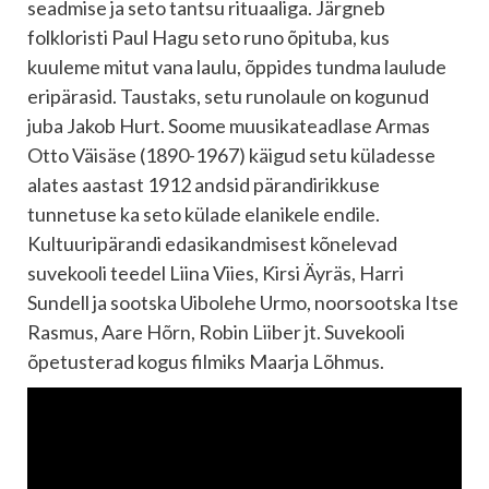
seadmise ja seto tantsu rituaaliga. Järgneb
folkloristi Paul Hagu seto runo õpituba, kus
kuuleme mitut vana laulu, õppides tundma laulude
eripärasid. Taustaks, setu runolaule on kogunud
juba Jakob Hurt. Soome muusikateadlase Armas
Otto Väisäse (1890-1967) käigud setu küladesse
alates aastast 1912 andsid pärandirikkuse
tunnetuse ka seto külade elanikele endile.
Kultuuripärandi edasikandmisest kõnelevad
suvekooli teedel Liina Viies, Kirsi Äyräs, Harri
Sundell ja sootska Uibolehe Urmo, noorsootska Itse
Rasmus, Aare Hõrn, Robin Liiber jt. Suvekooli
õpetusterad kogus filmiks Maarja Lõhmus.