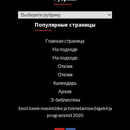
Рубрики
Популярные страницы
Главная страница
На подходе
На подходе
Отклик
Отклик
Календарь
Архив
Э-библиотека
Eesti keele masintõlke ja toimetamise/õigekirja
programmid 2020