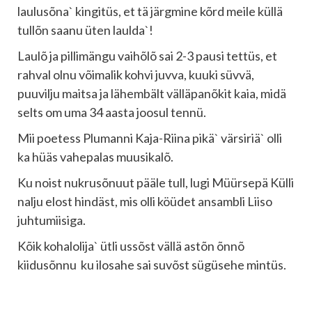
laulusõna` kingitüs, et tä järgmine kõrd meile küllä
tullõn saanu üten laulda`!
Laulõ ja pillimängu vaihõlõ sai 2-3 pausi tettüs, et
rahval olnu võimalik kohvi juvva, kuuki süvvä,
puuvilju maitsa ja lähembält välläpanõkit kaia, midä
selts om uma 34 aasta joosul tennü.
Mii poetess Plumanni Kaja-Riina pikä` värsiriä` olli
ka hüäs vahepalas muusikalõ.
Ku noist nukrusõnuut pääle tull, lugi Müürsepä Külli
nalju elost hindäst, mis olli köüdet ansambli Liiso
juhtumiisiga.
Kõik kohalolija` ütli ussõst vällä astõn õnnõ
kiidusõnnu ku ilosahe sai suvõst sügüsehe mintüs.