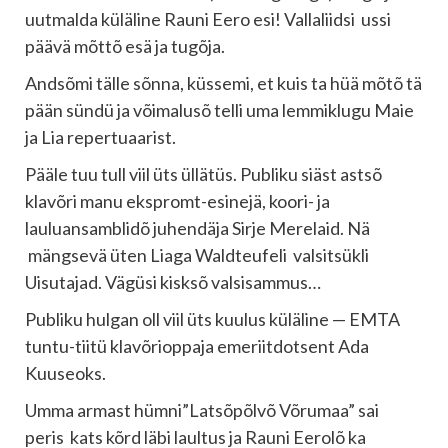
uutmalda küläline Rauni Eero esi! Vallaliidsi ussi
päävä mõttõ esä ja tugõja.
Andsõmi tälle sõnna, küssemi, et kuis ta hüä mõtõ tä
pään sündü ja võimalusõ telli uma lemmiklugu Maie
ja Lia repertuaarist.
Pääle tuu tull viil üts üllätüs. Publiku siäst astsõ
klavõri manu ekspromt-esinejä, koori- ja
lauluansamblidõ juhendäja Sirje Merelaid. Nä
mängsevä üten Liaga Waldteufeli valsitsükli
Uisutajad. Vägüsi kisksõ valsisammus…
Publiku hulgan oll viil üts kuulus küläline — EMTA
tuntu-tiitü klavõrioppaja emeriitdotsent Ada
Kuuseoks.
Umma armast hümni”Latsõpõlvõ Võrumaa” sai
peris kats kõrd läbi laultus ja Rauni Eerolõ ka