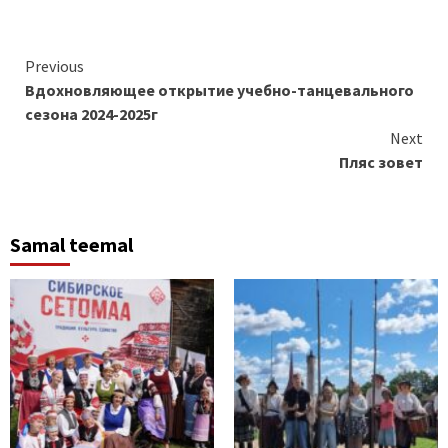
Continue
Previous
Вдохновляющее открытие учебно-танцевального
Reading
сезона 2024-2025г
Next
Пляс зовет
Samal teemal