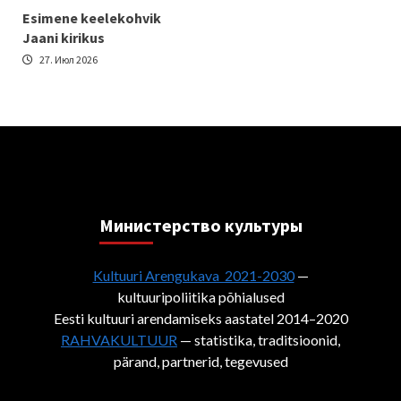
Esimene keelekohvik
Jaani kirikus
27. Июл 2026
Министерствo культуры
Kultuuri Arengukava 2021-2030
—
kultuuripoliitika põhialused
Eesti kultuuri arendamiseks aastatel 2014–2020
RAHVAKULTUUR
— statistika, traditsioonid,
pärand, partnerid, tegevused