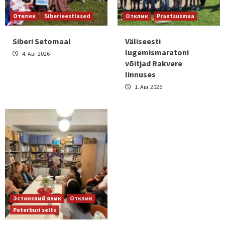
Отклик
Siberieestlased
Отклик
Prantsusmaa
Siberi Setomaal
Väliseesti
lugemismaratoni
4. Авг 2026
võitjad Rakvere
linnuses
1. Авг 2026
Эстонский язык
Отклик
Peterburi selts