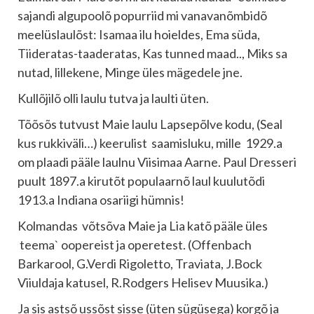
sajandi algupoolõ popurriid mi vanavanõmbidõ
meelüslaulõst: Isamaa ilu hoieldes, Ema süda,
Tiideratas-taaderatas, Kas tunned maad.., Miks sa
nutad, lillekene, Minge üles mägedele jne.
Kullõjilõ olli laulu tutva ja laulti üten.
Tõõsõs tutvust Maie laulu Lapsepõlve kodu, (Seal
kus rukkiväli…) keerulist saamisluku, mille 1929.a
om plaadi pääle laulnu Viisimaa Aarne. Paul Dresseri
puult 1897.a kirutõt populaarnõ laul kuulutõdi
1913.a Indiana osariigi hümnis!
Kolmandas võtsõva Maie ja Lia katõ pääle üles
teema` oopereist ja operetest. (Offenbach
Barkarool, G.Verdi Rigoletto, Traviata, J.Bock
Viiuldaja katusel, R.Rodgers Helisev Muusika.)
Ja sis astsõ ussõst sisse (üten sügüsega) korgõ ja