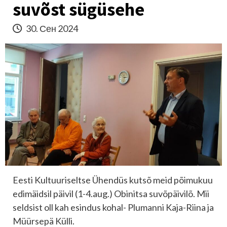
suvõst sügüsehe
30. Сен 2024
Eesti Kultuuriseltse Ühendüs kutsõ meid põimukuu
edimäidsil päivil (1-4.aug.) Obinitsa suvõpäivilõ. Mii
seldsist oll kah esindus kohal- Plumanni Kaja-Riina ja
Müürsepä Külli.