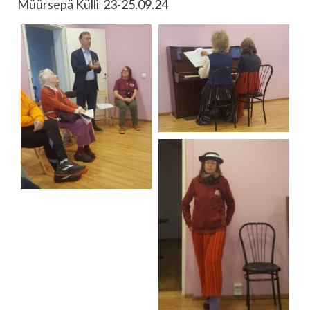
Müürsepä Külli 23-25.09.24