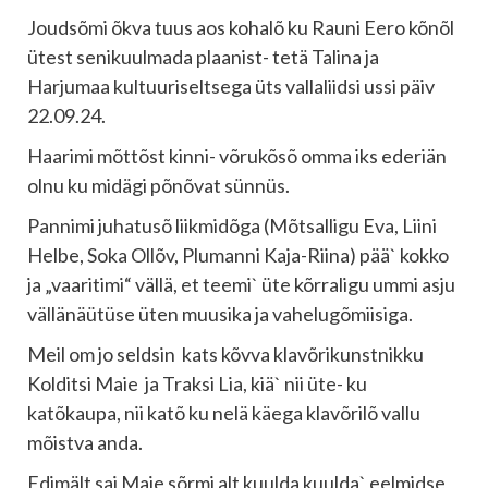
Joudsõmi õkva tuus aos kohalõ ku Rauni Eero kõnõl
ütest senikuulmada plaanist- tetä Talina ja
Harjumaa kultuuriseltsega üts vallaliidsi ussi päiv
22.09.24.
Haarimi mõttõst kinni- võrukõsõ omma iks ederiän
olnu ku midägi põnõvat sünnüs.
Pannimi juhatusõ liikmidõga (Mõtsalligu Eva, Liini
Helbe, Soka Ollõv, Plumanni Kaja-Riina) pää` kokko
ja „vaaritimi“ vällä, et teemi` üte kõrraligu ummi asju
vällänäütüse üten muusika ja vahelugõmiisiga.
Meil om jo seldsin kats kõvva klavõrikunstnikku
Kolditsi Maie ja Traksi Lia, kiä` nii üte- ku
katõkaupa, nii katõ ku nelä käega klavõrilõ vallu
mõistva anda.
Edimält sai Maie sõrmi alt kuulda kuulda` eelmidse