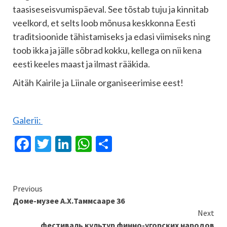
taasiseseisvumispäeval. See tõstab tuju ja kinnitab
veelkord, et selts loob mõnusa keskkonna Eesti
traditsioonide tähistamiseks ja edasi viimiseks ning
toob ikka ja jälle sõbrad kokku, kellega on nii kena
eesti keeles maast ja ilmast rääkida.
Aitäh Kairile ja Liinale organiseerimise eest!
Galerii:
Facebook
Twitter
LinkedIn
WhatsApp
Отправить
Continue
Previous
Доме-музее А.Х.Таммсааре 36
Reading
Next
фестиваль культур финно-угорских народов