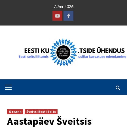
Skip
7. Авг 2026
to
content
Youtube
Facebook
Primary
Menu
Отклик
Šveitsi Eesti Selts
Aastapäev Šveitsis