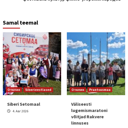
Samal teemal
Отклик
Siberieestlased
Отклик
Prantsusmaa
Siberi Setomaal
Väliseesti
lugemismaratoni
4. Авг 2026
võitjad Rakvere
linnuses