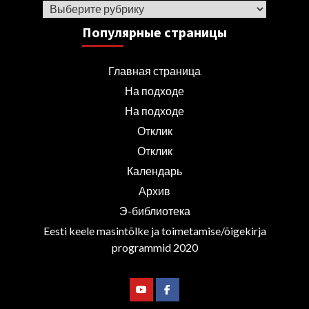
Рубрики
Популярные страницы
Главная страница
На подходе
На подходе
Отклик
Отклик
Календарь
Архив
Э-библиотека
Eesti keele masintõlke ja toimetamise/õigekirja
programmid 2020
Youtube
Facebook