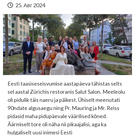
25. Авг 2024
Eesti taasiseseisvumise aastapäeva tähistas selts
sel aastal Zürichis restoranis Salut Salon. Meeleolu
oli pidulik täis naeru ja päikest. Ühiselt meenutati
90ndate algusaegu ning Pr. Mauring ja Mr. Reiss
pidasid maha pidupäevale väärilised kõned.
Äärmiselt tore oli näha nii pikaajalisi, aga ka
hulgaliselt uusi inimesi Eesti