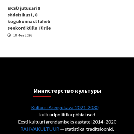
EKSÜ jutusari 8
sädeisikust, 8
kogukonnast läheb
seekord külla Türile
18. Фев 2026
Министерствo культуры
Kultuuri Arengukava 2021-2030
—
kultuuripoliitika põhialused
Eesti kultuuri arendamiseks aastatel 2014–2020
RAHVAKULTUUR
— statistika, traditsioonid,