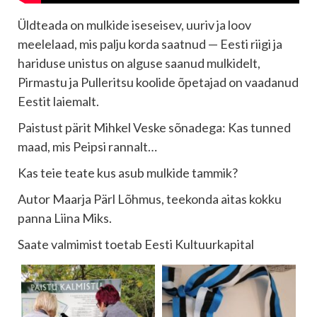
Üldteada on mulkide iseseisev, uuriv ja loov
meelelaad, mis palju korda saatnud — Eesti riigi ja
hariduse unistus on alguse saanud mulkidelt,
Pirmastu ja Pulleritsu koolide õpetajad on vaadanud
Eestit laiemalt.
Paistust pärit Mihkel Veske sõnadega: Kas tunned
maad, mis Peipsi rannalt…
Kas teie teate kus asub mulkide tammik?
Autor Maarja Pärl Lõhmus, teekonda aitas kokku
panna Liina Miks.
Saate valmimist toetab Eesti Kultuurkapital