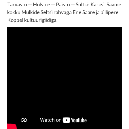
Tarvastu — Holstre — Paistu — Sultsi- Karksi. Saame
kokku Mulkide Seltsi rahvaga Ene Saare ja pillipere
Koppel kultuurigiidiga.