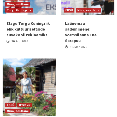
Mina, eestlane
Torgu Kuningriik
EKSÜ
Mina, eestlane
Elagu Torgu Kuningriik
Läänemaa
ehk kultuuriseltside
sädeinimene:
suvekooli reklaamiks
vormsilanna Ene
Sarapuu
30. Апр 2026
19. Мар 2026
EKSÜ
Отклик
Mina, eestlane