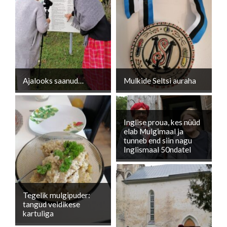
Ajalooks saanud…
Mulkide Seltsi auraha
Inglise proua, kes nüüd
elab Mulgimaal ja
tunneb end siin nagu
Inglismaal 50ndatel
Tegelik mulgipuder:
tangud veidikese
kartuliga