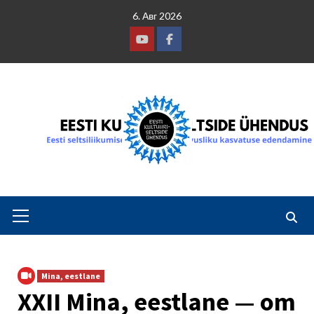
Skip
6. Авг 2026
to
content
Youtube
Facebook
Primary
Menu
Mina, eestlane
XXII Mina, eestlane — om