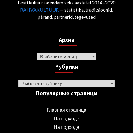
Eesti kultuuri arendamiseks aastatel 2014–2020
RAHVAKULTUUR
— statistika, traditsioonid,
pärand, partnerid, tegevused
Архив
Архив
Рубрики
Рубрики
Популярные страницы
Главная страница
На подходе
На подходе