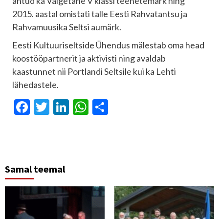
antud ka Valgetähe V klassi teenetemärk ning
2015. aastal omistati talle Eesti Rahvatantsu ja
Rahvamuusika Seltsi aumärk.
Eesti Kultuuriseltside Ühendus mälestab oma head
koostööpartnerit ja aktivisti ning avaldab
kaastunnet nii Portlandi Seltsile kui ka Lehti
lähedastele.
Facebook
Twitter
LinkedIn
WhatsApp
Отправить
Samal teemal