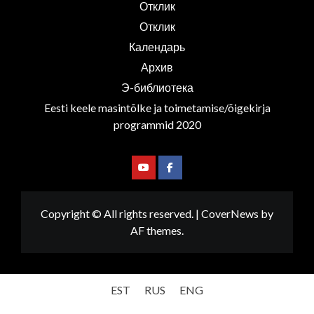
Отклик
Отклик
Календарь
Архив
Э-библиотека
Eesti keele masintõlke ja toimetamise/õigekirja
programmid 2020
Youtube
Facebook
Copyright © All rights reserved.
|
CoverNews
by
AF themes.
EST
RUS
ENG