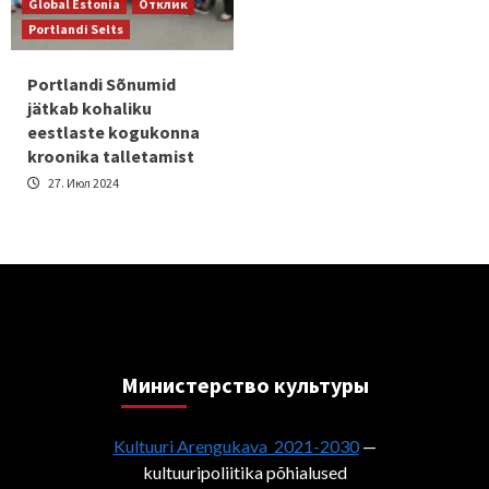
Global Estonia
Отклик
Portlandi Selts
Portlandi Sõnumid
jätkab kohaliku
eestlaste kogukonna
kroonika talletamist
27. Июл 2024
Министерствo культуры
Kultuuri Arengukava 2021-2030
—
kultuuripoliitika põhialused