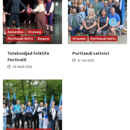
Ameerika
Отклик
Portlandi Selts
Видео
Отклик
Portlandi Selts
Tulehoidjad folklife
Portlandi seltsist
festivalil
8. Сен 2025
29. Май 2026