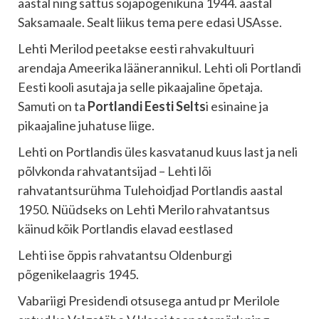
aastal ning sattus sõjapõgenikuna 1944. aastal
Saksamaale. Sealt liikus tema pere edasi USAsse.
Lehti Merilod peetakse eesti rahvakultuuri
arendaja Ameerika läänerannikul. Lehti oli Portlandi
Eesti kooli asutaja ja selle pikaajaline õpetaja.
Samuti on ta
Portlandi Eesti Selts
i esinaine ja
pikaajaline juhatuse liige.
Lehti on Portlandis üles kasvatanud kuus last ja neli
põlvkonda rahvatantsijad – Lehti lõi
rahvatantsurühma Tulehoidjad Portlandis aastal
1950. Nüüdseks on Lehti Merilo rahvatantsus
käinud kõik Portlandis elavad eestlased
Lehti ise õppis rahvatantsu Oldenburgi
põgenikelaagris 1945.
Vabariigi Presidendi otsusega antud pr Merilole