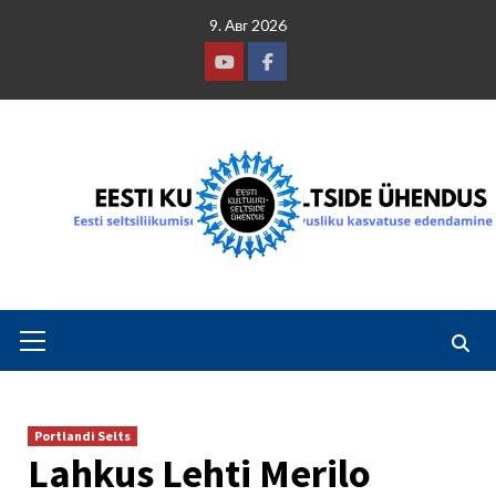
Skip
9. Авг 2026
to
content
Youtube
Facebook
Primary
Menu
Portlandi Selts
Lahkus Lehti Merilo