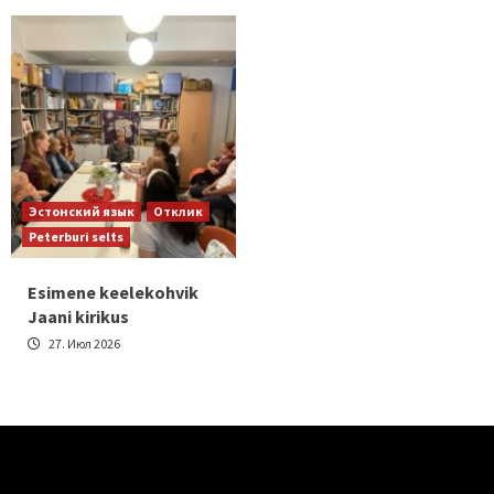
Эстонский язык
Отклик
Peterburi selts
Esimene keelekohvik
Jaani kirikus
27. Июл 2026