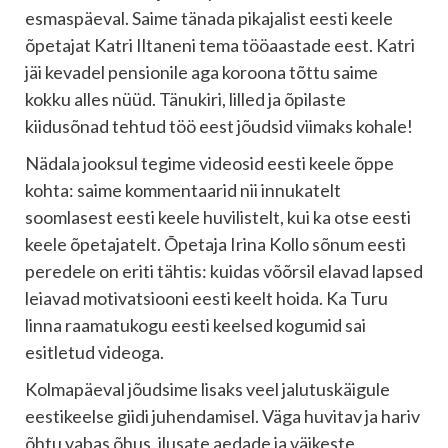
esmaspäeval. Saime tänada pikajalist eesti keele
õpetajat Katri Iltaneni tema tööaastade eest. Katri
jäi kevadel pensionile aga koroona tõttu saime
kokku alles nüüd. Tänukiri, lilled ja õpilaste
kiidusõnad tehtud töö eest jõudsid viimaks kohale!
Nädala jooksul tegime videosid eesti keele õppe
kohta: saime kommentaarid nii innukatelt
soomlasest eesti keele huvilistelt, kui ka otse eesti
keele õpetajatelt. Õpetaja
Irina Kollo
sõnum eesti
peredele on eriti tähtis: kuidas võõrsil elavad lapsed
leiavad motivatsiooni eesti keelt hoida. Ka Turu
linna raamatukogu eesti keelsed kogumid sai
esitletud videoga.
Kolmapäeval jõudsime lisaks veel jalutuskäigule
eestikeelse giidi juhendamisel. Väga huvitav ja hariv
õhtu vabas õhus, ilusate aedade ja väikeste