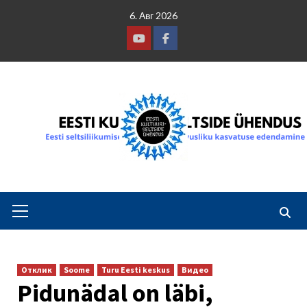
Skip
6. Авг 2026
to
content
Youtube
Facebook
Primary
Menu
Отклик
Soome
Turu Eesti keskus
Видео
Pidunädal on läbi,