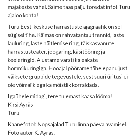
majakeste vahel. Saime taas palju toredat infot Turu
ajaloo kohta!
Turu Eesti keskuse harrastuste ajagraafik on sel
sügisel tihe. Käimas on rahvatantsu trennid, laste
lauluring, laste näitlemise ring, täiskasvanute
harrastusteater, joogaring, käsitööring ja
keeleringid. Alustame varsti ka eakate
hommikuringiga. Hooajal pöörame tähelepanu just
väiksete gruppide tegevustele, sest suuri üritusi ei
ole võimalik ega ka mõistlik korraldada.
Igaühele midagi, tere tulemast kaasa lööma!
Kirsi Äyräs
Turu
Kaanefotol: Nopsajalad Turu linna päeva avamisel.
Foto autor K. Äyras.