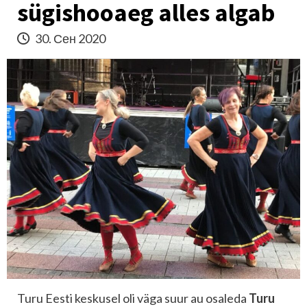
sügishooaeg alles algab
30. Сен 2020
Turu Eesti keskusel oli väga suur au osaleda
Turu