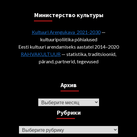
Министерствo культуры
Kultuuri Arengukava 2021-2030
—
kultuuripoliitika põhialused
Eesti kultuuri arendamiseks aastatel 2014–2020
RAHVAKULTUUR
— statistika, traditsioonid,
pärand, partnerid, tegevused
Архив
Архив
Рубрики
Рубрики