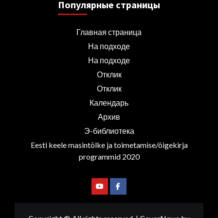
Популярные страницы
Главная страница
На подходе
На подходе
Отклик
Отклик
Календарь
Архив
Э-библиотека
Eesti keele masintõlke ja toimetamise/õigekirja
programmid 2020
Youtube
Facebook