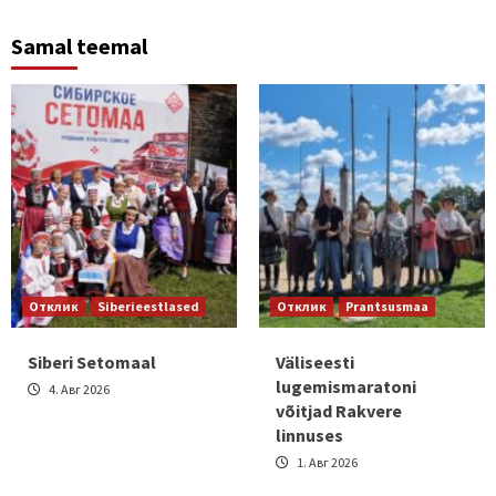
Samal teemal
Отклик
Siberieestlased
Отклик
Prantsusmaa
Siberi Setomaal
Väliseesti
lugemismaratoni
4. Авг 2026
võitjad Rakvere
linnuses
1. Авг 2026