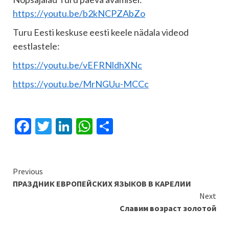
https://youtu.be/b2kNCPZAbZo
Turu Eesti keskuse eesti keele nädala videod
eestlastele:
https://youtu.be/vEFRNldhXNc
https://youtu.be/MrNGUu-MCCc
Facebook
Twitter
LinkedIn
WhatsApp
Отправить
Continue
Previous
ПРАЗДНИК ЕВРОПЕЙСКИХ ЯЗЫКОВ В КАРЕЛИИ
Reading
Next
Славим возраст золотой