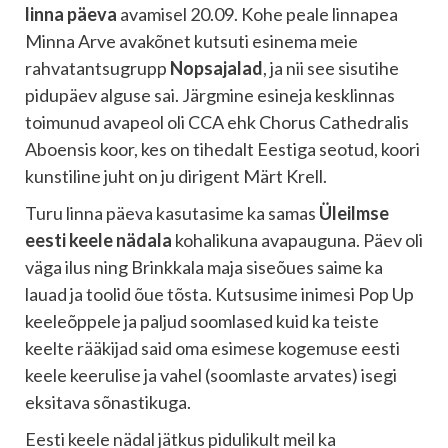
linna päeva
avamisel 20.09.
Kohe peale linnapea
Minna Arve
avakõnet kutsuti esinema meie
rahvatantsugrupp
Nopsajalad
, ja nii see sisutihe
pidupäev alguse sai. Järgmine esineja kesklinnas
toimunud avapeol oli CCA ehk Chorus Cathedralis
Aboensis koor, kes on tihedalt Eestiga seotud, koori
kunstiline juht on ju dirigent
Märt Krell
.
Turu linna päeva kasutasime ka samas
Üleilmse
eesti keele nädala
kohalikuna avapauguna. Päev oli
väga ilus ning Brinkkala maja siseõues saime ka
lauad ja toolid õue tõsta. Kutsusime inimesi Pop Up
keeleõppele ja paljud soomlased kuid ka teiste
keelte rääkijad said oma esimese kogemuse eesti
keele keerulise ja vahel (soomlaste arvates) isegi
eksitava sõnastikuga.
Eesti keele nädal jätkus pidulikult meil ka