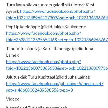
Turu linna päeva suurem galerii siit (Fotod: Kirsi
Äyras):
https://www.facebook.com/photo.php?
fbid=10221348964127909&set=pcb.1022134896764
Pop Up keeleõppe (pildid Jukka Kaukonen):
https://www.facebook.com/photo.php?
fbid=3538121359565416&set=pcb.10221356963767
Tänuüritus õpetaja Katri Iltaneniga (pildid Juha
Laine):
https://www.facebook.com/photo.php?
fbid=10221360073365633&set=pcb.1022136009736
Jalutuskäik Turu Kupittaal (pildid Juha Laine):
https://www.facebook.com/juha.laine.5/media_set?
set=a.4660808243959855&type=3
Videod:
Nopsajalad Turu päeva avamisel: