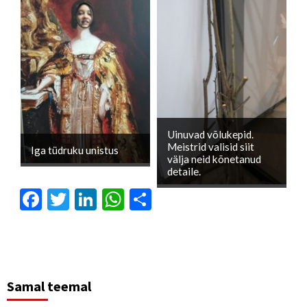
Uinuvad võlukepid.
Meistrid valisid siit
Iga tüdruku unistus
välja neid kõnetanud
detaile.
Facebook
Twitter
LinkedIn
WhatsApp
Отправить
Samal teemal