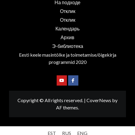
На подходе
Отклик
Отклик
Календарь
Архив
Э-библиотека
Eesti keele masintõlke ja toimetamise/õigekirja
programmid 2020
Youtube
Facebook
Copyright © All rights reserved.
|
CoverNews
by
AF themes.
EST
RUS
ENG