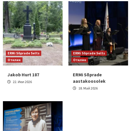
ERMi Sõprade Selts
ERMi Sõprade Selts
Отклик
Отклик
Jakob Hurt 187
ERMi Sõprade
aastakoosolek
22. Июл 2026
18. Май 2026