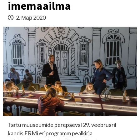
imemaailma
2. Мар 2020
Tartu muuseumide perepäeval 29. veebruaril
kandis ERMi eriprogramm pealkirja