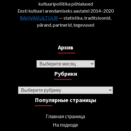
kultuuripoliitika põhialused
Eesti kultuuri arendamiseks aastatel 2014–2020
RAHVAKULTUUR
— statistika, traditsioonid,
pärand, partnerid, tegevused
Архив
Архив
Рубрики
Рубрики
Популярные страницы
Главная страница
На подходе