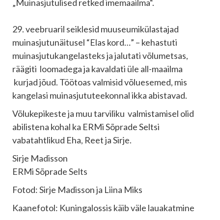
„Muinasjutulised retked imemaailma“.
29. veebruaril seiklesid muuseumikülastajad
muinasjutunäitusel “Elas kord…” – kehastuti
muinasjutukangelasteks ja jalutati võlumetsas,
räägiti loomadega ja kavaldati üle all-maailma
kurjad jõud. Töötoas valmisid võluesemed, mis
kangelasi muinasjututeekonnal ikka abistavad.
Võlukepikeste ja muu tarviliku valmistamisel olid
abilistena kohal ka ERMi Sõprade Seltsi
vabatahtlikud Eha, Reet ja Sirje.
Sirje Madisson
ERMi Sõprade Selts
Fotod: Sirje Madisson ja Liina Miks
Kaanefotol: Kuningalossis käib väle lauakatmine