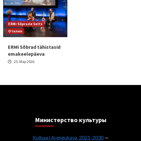
ERMi Sõprade Selts
Отклик
ERMi Sõbrad tähistasid
emakeelepäeva
25. Мар 2026
Министерствo культуры
Kultuuri Arengukava 2021-2030
—