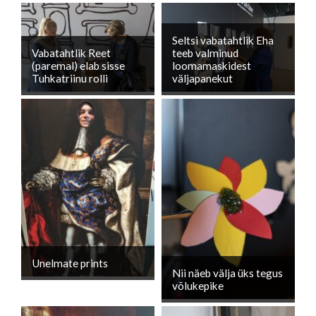
Seltsi vabatahtlik Eha
Vabatahtlik Reet
teeb valminud
(paremal) elab sisse
loomamaskidest
Tuhkatriinu rolli
väljapanekut
Unelmate prints
Nii näeb välja üks tegus
võlukepike