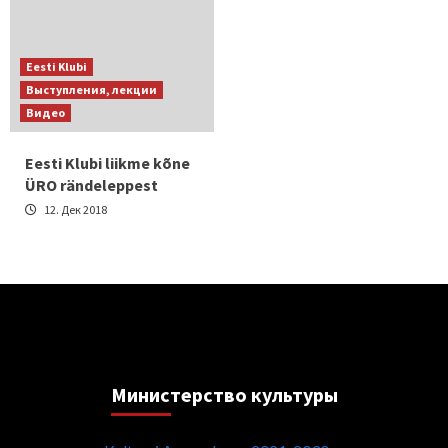
Eesti Klubi
Выступления, лекции
Видео
Eesti Klubi liikme kõne
ÜRO rändeleppest
12. Дек 2018
Министерствo культуры