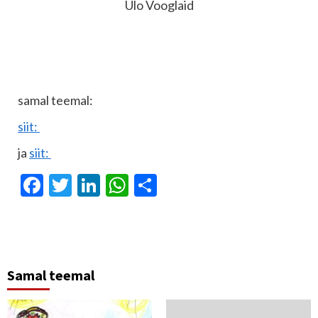
Ülo Vooglaid
samal teemal:
siit:
ja
siit:
Facebook
Twitter
LinkedIn
WhatsApp
Отправить
Samal teemal