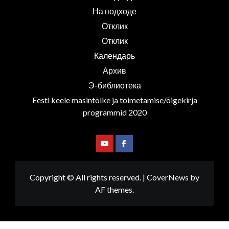
На подходе
Отклик
Отклик
Календарь
Архив
Э-библиотека
Eesti keele masintõlke ja toimetamise/õigekirja
programmid 2020
Youtube
Facebook
Copyright © All rights reserved.
|
CoverNews
by
AF themes.