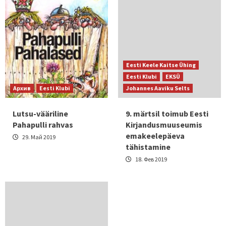
Eesti Keele Kaitse Ühing
Eesti Klubi
EKSÜ
Архив
Eesti Klubi
Johannes Aaviku Selts
Lutsu-vääriline
9. märtsil toimub Eesti
Pahapulli rahvas
Kirjandusmuuseumis
emakeelepäeva
29. Май 2019
tähistamine
18. Фев 2019