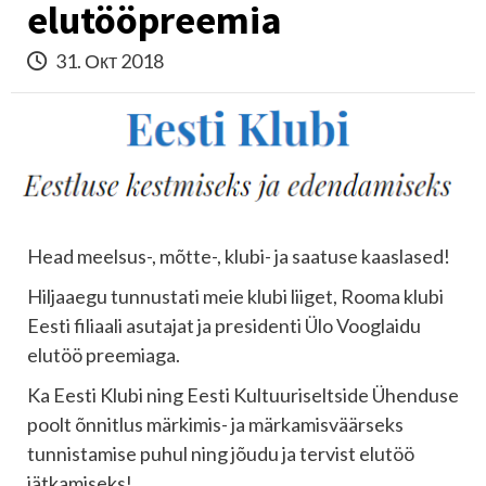
elutööpreemia
31. Окт 2018
Head meelsus-, mõtte-, klubi- ja saatuse kaaslased!
Hiljaaegu tunnustati meie klubi liiget, Rooma klubi
Eesti filiaali asutajat ja presidenti Ülo Vooglaidu
elutöö preemiaga.
Ka Eesti Klubi ning Eesti Kultuuriseltside Ühenduse
poolt õnnitlus märkimis- ja märkamisväärseks
tunnistamise puhul ning jõudu ja tervist elutöö
jätkamiseks!