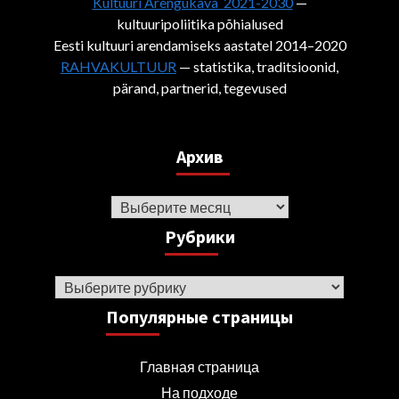
Kultuuri Arengukava 2021-2030
—
kultuuripoliitika põhialused
Eesti kultuuri arendamiseks aastatel 2014–2020
RAHVAKULTUUR
— statistika, traditsioonid,
pärand, partnerid, tegevused
Архив
Архив
Рубрики
Рубрики
Популярные страницы
Главная страница
На подходе