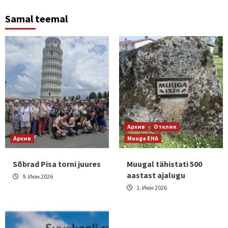
Samal teemal
Архив
Отклик
Архив
Muuga EHA
Sõbrad Pisa torni juures
Muugal tähistati 500
aastast ajalugu
9. Июн 2026
1. Июн 2026