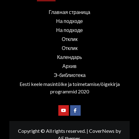
Главная страница
На подходе
На подходе
Отклик
Отклик
Календарь
Архив
Э-библиотека
Eesti keele masintõlke ja toimetamise/õigekirja
programmid 2020
Youtube
Facebook
Copyright © All rights reserved.
|
CoverNews
by
AF themes.