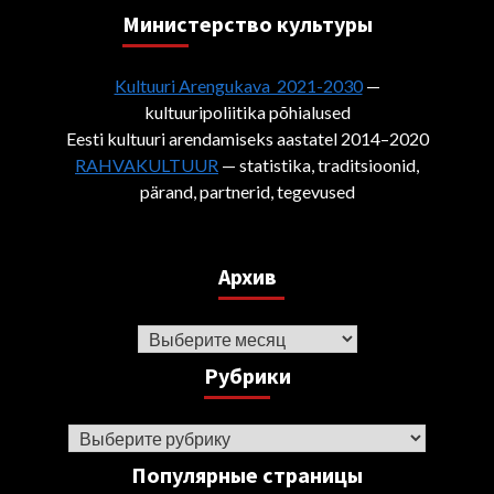
Министерствo культуры
Kultuuri Arengukava 2021-2030
—
kultuuripoliitika põhialused
Eesti kultuuri arendamiseks aastatel 2014–2020
RAHVAKULTUUR
— statistika, traditsioonid,
pärand, partnerid, tegevused
Архив
Архив
Рубрики
Рубрики
Популярные страницы