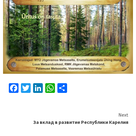
Facebook
Twitter
LinkedIn
WhatsApp
Отправить
Continue
Next
За вклад в развитие Республики Карелия
Reading