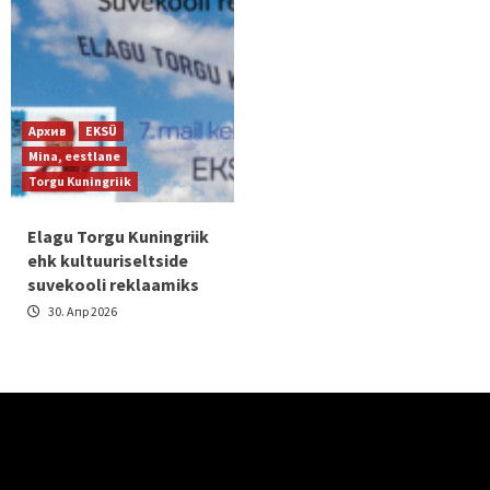
Архив
EKSÜ
Mina, eestlane
Torgu Kuningriik
Elagu Torgu Kuningriik
ehk kultuuriseltside
suvekooli reklaamiks
30. Апр 2026