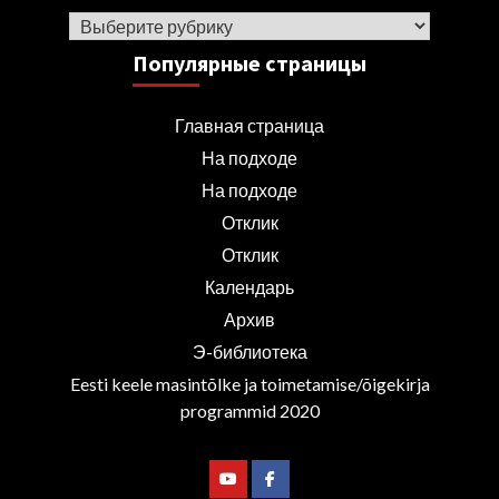
Рубрики
Популярные страницы
Главная страница
На подходе
На подходе
Отклик
Отклик
Календарь
Архив
Э-библиотека
Eesti keele masintõlke ja toimetamise/õigekirja
programmid 2020
Youtube
Facebook