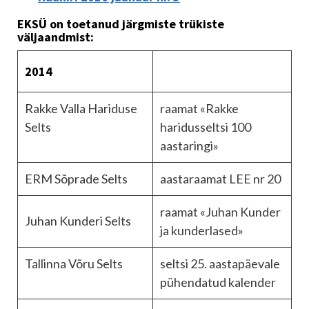
EKSÜ on toetanud järgmiste trükiste
väljaandmist:
2014
Rakke Valla Hariduse
raamat «Rakke
Selts
haridusseltsi 100
aastaringi»
ERM Sõprade Selts
aastaraamat LEE nr 20
raamat «Juhan Kunder
Juhan Kunderi Selts
ja kunderlased»
Tallinna Võru Selts
seltsi 25. aastapäevale
pühendatud kalender