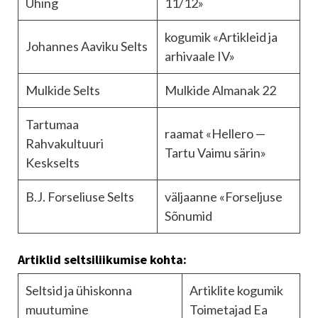
Ühing
11/12»
kogumik «Artikleid ja
Johannes Aaviku Selts
arhivaale IV»
Mulkide Selts
Mulkide Almanak 22
Tartumaa
raamat «Hellero —
Rahvakultuuri
Tartu Vaimu särin»
Keskselts
B.J. Forseliuse Selts
väljaanne «Forseljuse
Sõnumid
Artiklid seltsiliikumise kohta:
Seltsid ja ühiskonna
Artiklite kogumik
muutumine
Toimetajad Ea