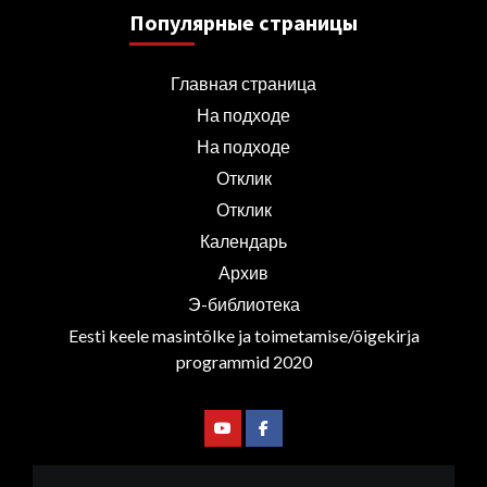
Популярные страницы
Главная страница
На подходе
На подходе
Отклик
Отклик
Календарь
Архив
Э-библиотека
Eesti keele masintõlke ja toimetamise/õigekirja
programmid 2020
Youtube
Facebook