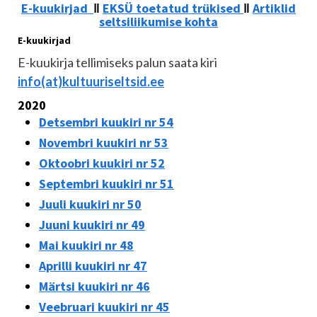
E-kuukirjad
‖
EKSÜ toetatud trükised
‖
Artiklid
seltsiliikumise kohta
E-kuukirjad
E-kuukirja tellimiseks palun saata kiri
info(at)kultuuriseltsid.ee
2020
Detsembri kuukiri nr 54
Novembri kuukiri nr 53
Oktoobri kuukiri nr 52
Septembri kuukiri nr 51
Juuli kuukiri nr 50
Juuni kuukiri nr 49
Mai kuukiri nr 48
Aprilli kuukiri nr 47
Märtsi kuukiri nr 46
Veebruari kuukiri nr 45