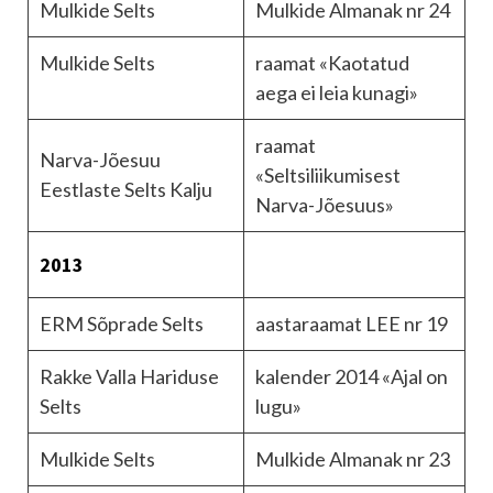
Mulkide Selts
Mulkide Almanak nr 24
Mulkide Selts
raamat «Kaotatud
aega ei leia kunagi»
raamat
Narva-Jõesuu
«Seltsiliikumisest
Eestlaste Selts Kalju
Narva-Jõesuus»
2013
ERM Sõprade Selts
aastaraamat LEE nr 19
Rakke Valla Hariduse
kalender 2014 «Ajal on
Selts
lugu»
Mulkide Selts
Mulkide Almanak nr 23