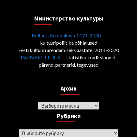
Министерствo культуры
Kultuuri Arengukava 2021-2030
—
kultuuripoliitika põhialused
Eesti kultuuri arendamiseks aastatel 2014–2020
RAHVAKULTUUR
— statistika, traditsioonid,
pärand, partnerid, tegevused
Архив
Архив
Рубрики
Рубрики