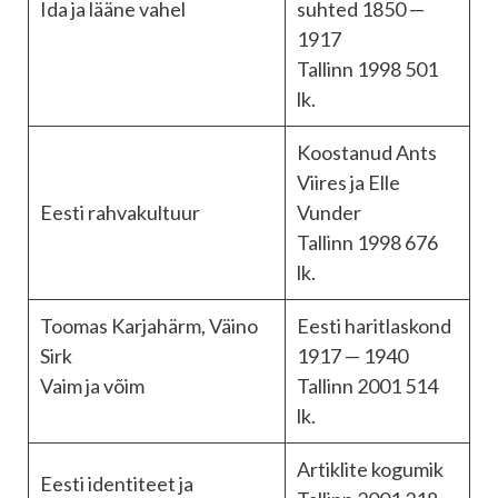
Ida ja lääne vahel
suhted 1850 —
1917
Tallinn 1998 501
lk.
Koostanud Ants
Viires ja Elle
Eesti rahvakultuur
Vunder
Tallinn 1998 676
lk.
Toomas Karjahärm, Väino
Eesti haritlaskond
Sirk
1917 — 1940
Vaim ja võim
Tallinn 2001 514
lk.
Artiklite kogumik
Eesti identiteet ja