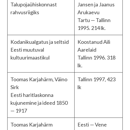
Talupojaühiskonnast
Jansen ja Jaanus
rahvusriigiks
Arukaevu
Tartu — Tallinn
1995. 214 lk.
Kodanikualgatus ja seltsid
Koostanud Aili
Eesti muutuval
Aarelaid
kultuurimaastikul
Tallinn 1996. 318
lk.
Toomas Karjahärm, Väino
Tallinn 1997, 423
Sirk
lk
Eesti haritlaskonna
kujunemine ja ideed 1850
— 1917
Toomas Karjahärm
Eesti — Vene