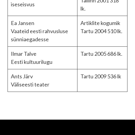
Tallinn 2001 318
iseseisvus
lk.
Ea Jansen
Artiklite kogumik
Vaateid eesti rahvusluse
Tartu 2004 510 lk.
sünniaegadesse
Ilmar Talve
Tartu 2005 686 lk.
Eesti kultuurilugu
Ants Järv
Tartu 2009 536 lk
Väliseesti teater