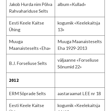
Jakob Hurda nim Põlva
album «Kullad»
Rahvahariduse Selts
Eesti Keele Kaitse
kogumik «Keelekaitsja
Ühing
13»
Muuga
Muuga Maanaisteselts
Maanaisteselts «Eha»
Eha 1929-2013
väljaanne «Forseliuse
B.J. Forseliuse Selts
Sõnumid 22»
2012
ERM Sõprade Selts
aastaraamat LEE nr 18
Eesti Keele Kaitse
kogumik «Keelekaitsja