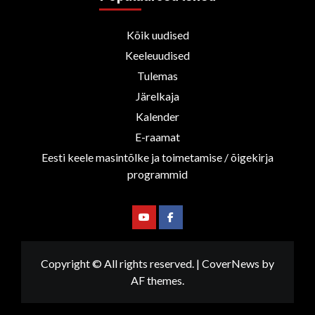
Kõik uudised
Keeleuudised
Tulemas
Järelkaja
Kalender
E-raamat
Eesti keele masintõlke ja toimetamise / õigekirja
programmid
Youtube
Facebook
Copyright © All rights reserved.
|
CoverNews
by
AF themes.