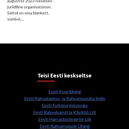
augustist 2023 iseseisev
juriidiline organisatsioon.
Seltsil on oma blankett,
sümbol,…
Teisi Eesti keskseltse
Eesti Kooriühing
Eesti Rahvatantsu- ja Rahvamuusika Selts
Eesti Folkloorinõukogu
Eesti Rahvakunsti ja Käsitöö Liit
Eesti Harrastusteatrite Liit
Eesti Rahvamajade Ühing