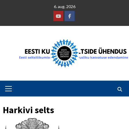
Skip
6. aug. 2026
to
content
Youtube
Facebook
Primary
Menu
Harkivi selts