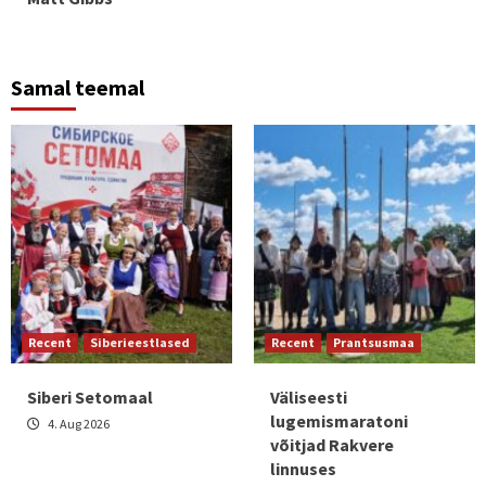
Samal teemal
Recent
Siberieestlased
Recent
Prantsusmaa
Siberi Setomaal
Väliseesti
lugemismaratoni
4. Aug 2026
võitjad Rakvere
linnuses