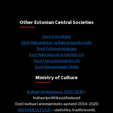
Other Estonian Central Societies
Eesti Kooriühing
Eesti Rahvatantsu- ja Rahvamuusika Selts
Eesti Folkloorinõukogu
Eesti Rahvakunsti ja Käsitöö Liit
Eesti Harrastusteatrite Liit
Eesti Rahvamajade Ühing
Ministry of Culture
Kultuuri Arengukava 2021-2030
–
kultuuripoliitika põhialused
Eesti kultuuri arendamiseks aastatel 2014–2020
RAHVAKULTUUR
– statistika, traditsioonid,