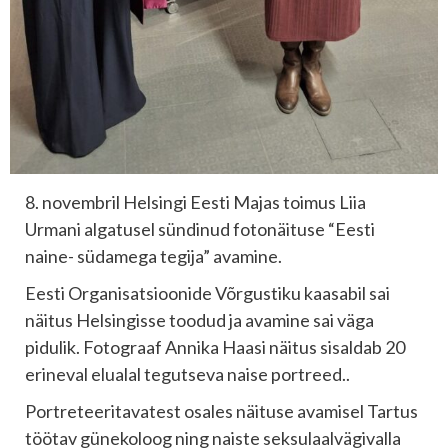
8. novembril Helsingi Eesti Majas toimus Liia
Urmani algatusel sündinud fotonäituse “Eesti
naine- südamega tegija” avamine.
Eesti Organisatsioonide Võrgustiku kaasabil sai
näitus Helsingisse toodud ja avamine sai väga
pidulik. Fotograaf Annika Haasi näitus sisaldab 20
erineval elualal tegutseva naise portreed..
Portreteeritavatest osales näituse avamisel Tartus
töötav günekoloog ning naiste seksulaalvägivalla