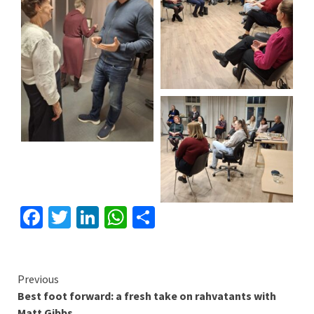
Facebook
Twitter
LinkedIn
WhatsApp
Share
Continue
Previous
Best foot forward: a fresh take on rahvatants with
Reading
Matt Gibbs