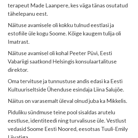
terapeut Made Laanpere, kes väga tänas osutatud
tähelepanu eest.
Näituse avamisele oli kokku tulnud eestlasi ja
estofiile üle kogu Soome. Kõige kaugem tulija oli
Imatrast.
Näituse avamisel oli kohal Peeter Püvi, Eesti
Vabariigi saatkond Helsingis konsulaartalituse
direktor.
Oma tervituse ja tunnustuse andis edasi ka Eesti
Kultuuriseltside Ühenduse esindaja Liina Salujõe.
Näitus on varasemalt üleval olnud juba ka Mikkelis.
Piduliku sündmuse teine pool sisaldas arutelu
eestluse, identiteedi ning turvalisuse üle. Vestlust
vedasid Soome Eesti Noored, eesotsas Tuuli-Emily
Liivatiga.