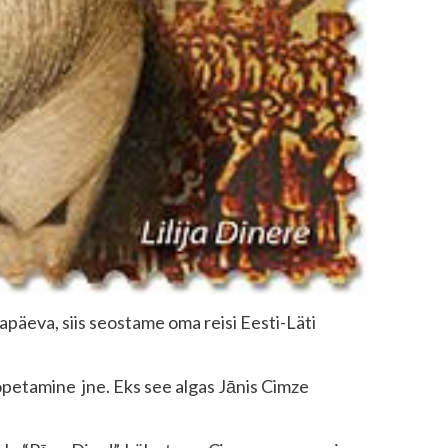
apäeva, siis seostame oma reisi Eesti-Läti
 õpetamine jne. Eks see algas Jānis Cimze