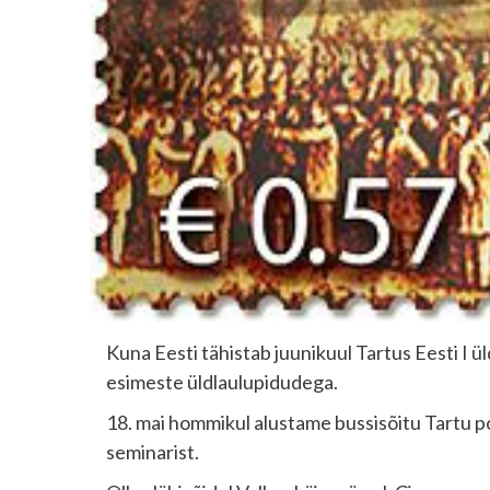
Kuna Eesti tähistab juunikuul Tartus Eesti I 
esimeste üldlaulupidudega.
18. mai hommikul alustame bussisõitu Tartu po
seminarist.