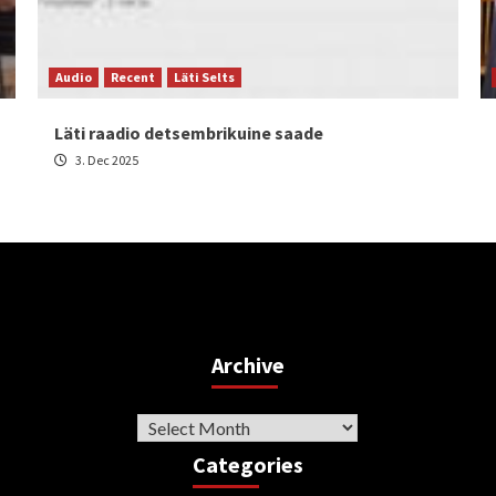
Audio
Recent
Läti Selts
Läti raadio detsembrikuine saade
3. Dec 2025
Archive
Archive
Categories