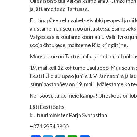
Olles läbisõidul Valkas käime ära J. Cimze m
ja jätkame teed Tartusse.
Et tänapäeva elu vahel seisabki peapeal ja n
alustame muuseumiöö üritustega. Esimeseks o
Valges saalis kuulame koorilaulu Valli Ilviku 
sooja õhtukese, maitseme Riia kringlit jne.
Muuseume on Tartus palju ja nad on sel ööl tas
19. mail kell 12 kohtume Laulupeo Muuseumi
Eesti I Üldlaulupeo juhile J. V. Jannsenile ja 
sünniaastapäev on 19. mail. Mälestame ka ted
Kel soovi, tulge meie kampa! Üheskoos on lõ
Läti Eesti Seltsi
kultuuriminister Pärja Svarpstina
+371 2954 9800