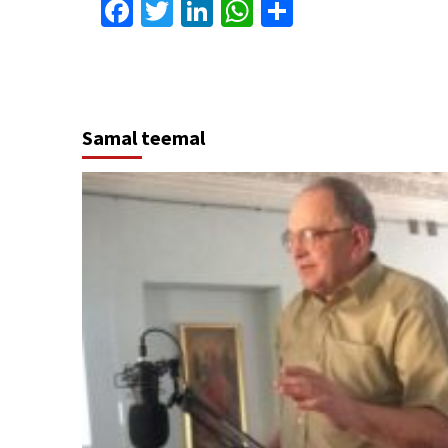
Facebook
Twitter
LinkedIn
WhatsApp
Share
Samal teemal