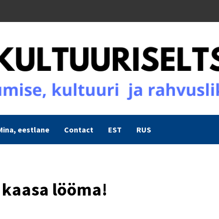
Mina, eestlane
Contact
EST
RUS
b kaasa lööma!