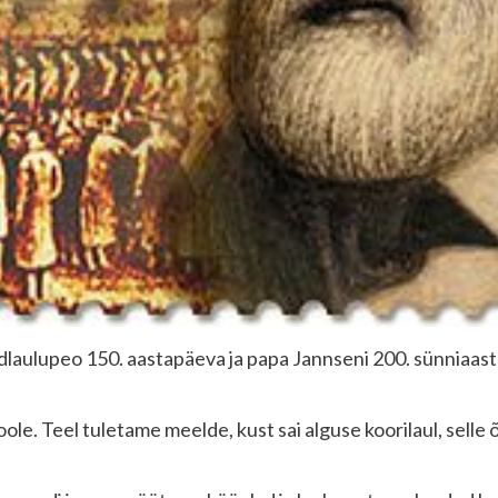
üldlaulupeo 150. aastapäeva ja papa Jannseni 200. sünniaast
ole. Teel tuletame meelde, kust sai alguse koorilaul, selle