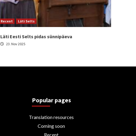
Recent
Läti Selts
Läti Eesti Selts pidas sünnipäeva
23. Nov 2025
Popular pages
Translation resources
Coming soon
Recent