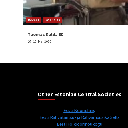
Recent
Läti Selts
Toomas Kalda 80
13. Mar 2026
Other Estonian Central Societies
Eesti Kooriühing
Eesti Rahvatantsu- ja Rahvamuusika Selts
Eesti Folkloorinõukogu