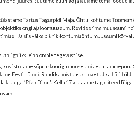
onumendi juures, süütame küünlad ja laulame tema loodud 
ii külastame Tartus Tagurpidi Maja. Õhtul kohtume Toomemä
bjektiks ongi ajaloomuuseum. Revideerime muuseumi hoid
juhtimisel. Ja siis väike piknik-kohtumisõhtu muuseumi kõrva
uta, igaüks leiab omale tegevust ise.
s, kus istutame sõpruskooriga muuseumi aeda tammepuu. S
laulame Eesti hümni. Raadi kalmistule on maetud ka Läti I üldl
a lauluga “Rīga Dimd”. Kella 17 alustame tagasiteed Riiga.
busam!