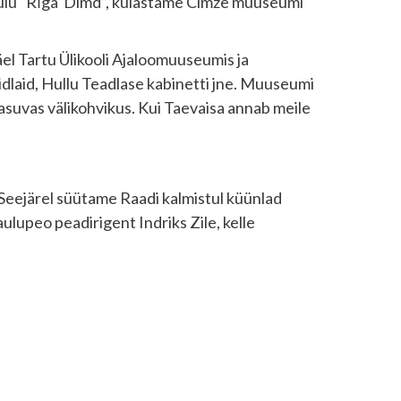
laulu “Rīga Dimd”, külastame Cimze muuseumi
el Tartu Ülikooli Ajaloomuuseumis ja
laid, Hullu Teadlase kabinetti jne. Muuseumi
l asuvas välikohvikus. Kui Taevaisa annab meile
eejärel süütame Raadi kalmistul küünlad
aulupeo peadirigent Indriks Zile, kelle