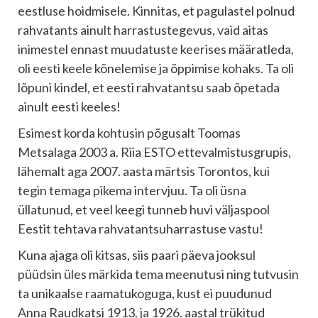
eestluse hoidmisele. Kinnitas, et pagulastel polnud
rahvatants ainult harrastustegevus, vaid aitas
inimestel ennast muudatuste keerises määratleda,
oli eesti keele kõnelemise ja õppimise kohaks. Ta oli
lõpuni kindel, et eesti rahvatantsu saab õpetada
ainult eesti keeles!
Esimest korda kohtusin põgusalt Toomas
Metsalaga 2003 a. Riia ESTO ettevalmistusgrupis,
lähemalt aga 2007. aasta märtsis Torontos, kui
tegin temaga pikema intervjuu. Ta oli üsna
üllatunud, et veel keegi tunneb huvi väljaspool
Eestit tehtava rahvatantsuharrastuse vastu!
Kuna ajaga oli kitsas, siis paari päeva jooksul
püüdsin üles märkida tema meenutusi ning tutvusin
ta unikaalse raamatukoguga, kust ei puudunud
Anna Raudkatsi 1913. ja 1926. aastal trükitud