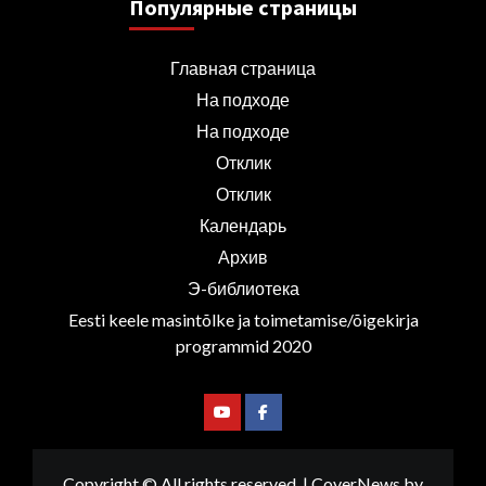
Популярные страницы
Главная страница
На подходе
На подходе
Отклик
Отклик
Календарь
Архив
Э-библиотека
Eesti keele masintõlke ja toimetamise/õigekirja
programmid 2020
Youtube
Facebook
Copyright © All rights reserved.
|
CoverNews
by