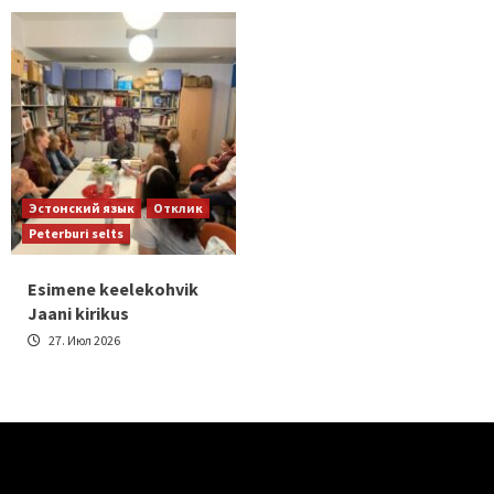
Эстонский язык
Отклик
Peterburi selts
Esimene keelekohvik
Jaani kirikus
27. Июл 2026