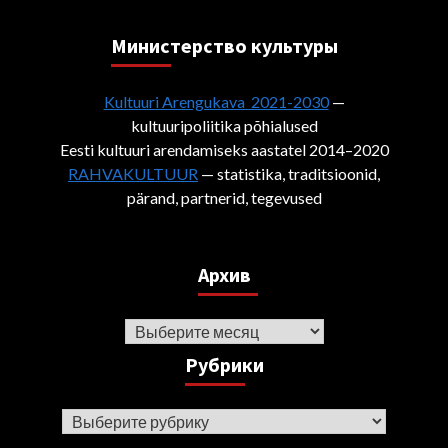
Министерствo культуры
Kultuuri Arengukava 2021-2030
—
kultuuripoliitika põhialused
Eesti kultuuri arendamiseks aastatel 2014–2020
RAHVAKULTUUR
— statistika, traditsioonid,
pärand, partnerid, tegevused
Архив
Архив
Рубрики
Рубрики