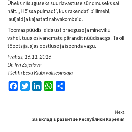
Üheks niisuguseks suurlavastuse sündmuseks sai
näit. „Hõissa pulmad!“, kus rakendati pillimehi,
lauljaid ja kajastati rahvakombeid.
Toomas püüdis leida ust praeguse ja mineviku
vahel, tuua esivanemate pärandit nüüdisaega. Ta oli
tõeotsija, ajas eestluse ja iseenda vagu.
Prahas, 16.11. 2016
Dr. Iivi Zajedova
Tšehhi Eesti Klubi välisesindaja
Facebook
Twitter
LinkedIn
WhatsApp
Отправить
Continue
Next
За вклад в развитие Республики Карелия
Reading