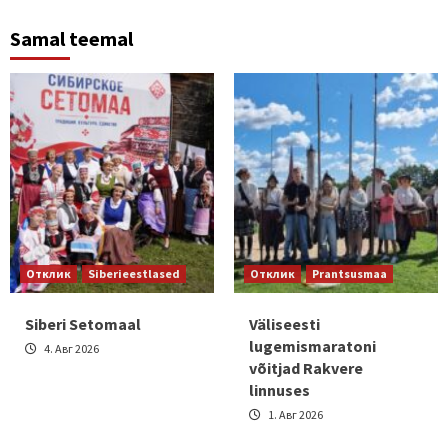
Samal teemal
Отклик
Siberieestlased
Отклик
Prantsusmaa
Siberi Setomaal
Väliseesti
lugemismaratoni
4. Авг 2026
võitjad Rakvere
linnuses
1. Авг 2026