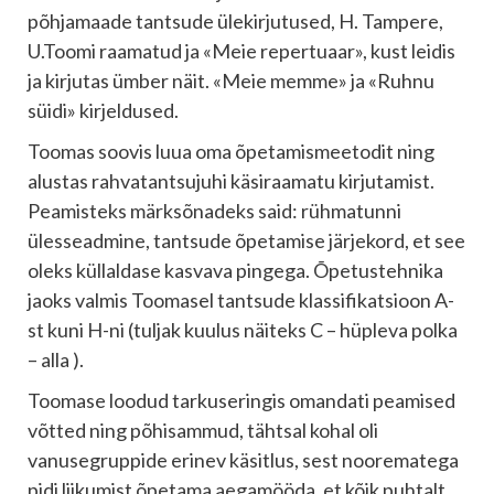
põhjamaade tantsude ülekirjutused, H. Tampere,
U.Toomi raamatud ja «Meie repertuaar», kust leidis
ja kirjutas ümber näit. «Meie memme» ja «Ruhnu
süidi» kirjeldused.
Toomas soovis luua oma õpetamismeetodit ning
alustas rahvatantsujuhi käsiraamatu kirjutamist.
Peamisteks märksõnadeks said: rühmatunni
ülesseadmine, tantsude õpetamise järjekord, et see
oleks küllaldase kasvava pingega. Õpetustehnika
jaoks valmis Toomasel tantsude klassifikatsioon A-
st kuni H-ni (tuljak kuulus näiteks C – hüpleva polka
– alla ).
Toomase loodud tarkuseringis omandati peamised
võtted ning põhisammud, tähtsal kohal oli
vanusegruppide erinev käsitlus, sest noorematega
pidi liikumist õpetama aegamööda, et kõik puhtalt