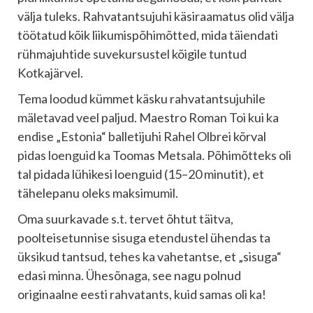
välja tuleks. Rahvatantsujuhi käsiraamatus olid välja
töötatud kõik liikumispõhimõtted, mida täiendati
rühmajuhtide suvekursustel kõigile tuntud
Kotkajärvel.
Tema loodud kümmet käsku rahvatantsujuhile
mäletavad veel paljud. Maestro Roman Toi kui ka
endise „Estonia“ balletijuhi Rahel Olbrei kõrval
pidas loenguid ka Toomas Metsala. Põhimõtteks oli
tal pidada lühikesi loenguid (15–20 minutit), et
tähelepanu oleks maksimumil.
Oma suurkavade s.t. tervet õhtut täitva,
poolteisetunnise sisuga etendustel ühendas ta
üksikud tantsud, tehes ka vahetantse, et „sisuga“
edasi minna. Ühesõnaga, see nagu polnud
originaalne eesti rahvatants, kuid samas oli ka!