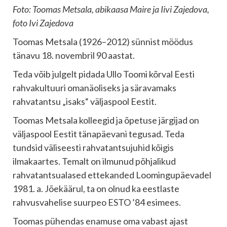
Foto: Toomas Metsala, abikaasa Maire ja Iivi Zajedova,
foto Ivi Zajedova
Toomas Metsala (1926–2012) sünnist möödus
tänavu 18. novembril 90 aastat.
Teda võib julgelt pidada Ullo Toomi kõrval Eesti
rahvakultuuri omanäoliseks ja säravamaks
rahvatantsu „isaks“ väljaspool Eestit.
Toomas Metsala kolleegid ja õpetuse järgijad on
väljaspool Eestit tänapäevani tegusad. Teda
tundsid väliseesti rahvatantsujuhid kõigis
ilmakaartes. Temalt on ilmunud põhjalikud
rahvatantsualased ettekanded Loomingupäevadel
1981. a. Jõekäärul, ta on olnud ka eestlaste
rahvusvahelise suurpeo ESTO ’84 esimees.
Toomas pühendas enamuse oma vabast ajast